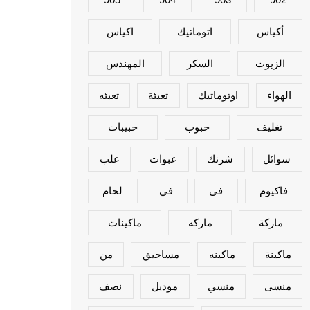
أكياس
اتوماتيك
اكياس
الزيوت
السكر
المهندس
الهواء
اوتوماتيك
تعبئة
تعبئه
تغليف
حبوب
حبيبات
سوائل
شرنك
عبوات
علب
فاكيوم
فى
في
لحام
ماركة
ماركه
ماكينات
ماكينة
ماكينه
مساحيق
من
منسى
منسي
موديل
نصف