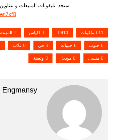
ستجد تليفونات المبيعات و عناوين
/en7xfB
11ماكينات
910
اكياس
المهند
حبوب
حبيبات
في
قلاب
منسى
موديل
وتعبئة
Engmansy