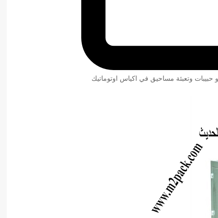
و حبيبات وتعبئة مساحيق في اكياس اوتوماتيك