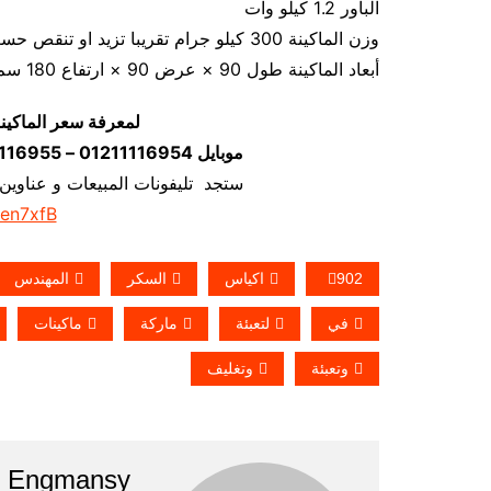
الباور 1.2 كيلو وات
وزن الماكينة 300 كيلو جرام تقريبا تزيد او تنقص حسب تحديثات الماكينة
أبعاد الماكينة طول 90 × عرض 90 × ارتفاع 180 سم تقريبا و يمكن فك الماكينة و تركيبها في اي مكان
لمعرفة سعر الماكين
موبايل 01211116954 – 01211116955 – 01211116956–01211116958
ستجد تليفونات المبيعات و عناوين
/en7xfB
902
اكياس
السكر
المهندس
في
لتعبئة
ماركة
ماكينات
وتعبئة
وتغليف
Engmansy