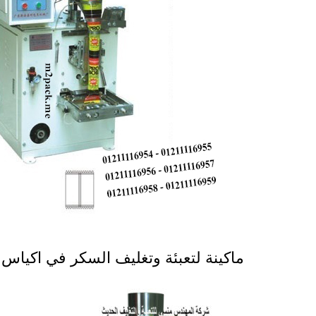
ماكينة لتعبئة وتغليف السكر في اكياس موديل 902 ماركة ال