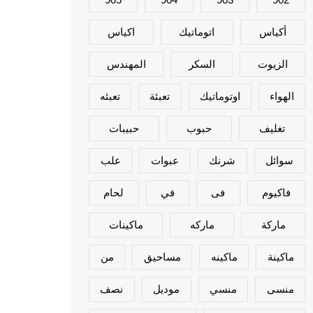
أكياس
اتوماتيك
اكياس
الزيوت
السكر
المهندس
الهواء
اوتوماتيك
تعبئة
تعبئه
تغليف
حبوب
حبيبات
سوائل
شرنك
عبوات
علب
فاكيوم
فى
في
لحام
ماركة
ماركه
ماكينات
ماكينة
ماكينه
مساحيق
من
منسى
منسي
موديل
نصف