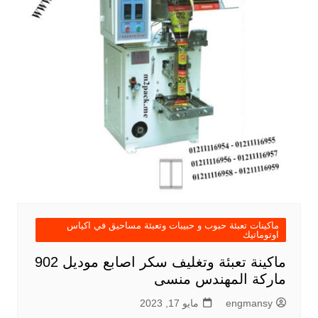
ماكينات تعبئة حبوب و حبيبات وتعبئة مساحيق في اكياس
اوتوماتيك
ماكينة تعبئة وتغليف سكر اصابع موديل 902
ماركة المهندس منسى
engmansy
مايو 17, 2023