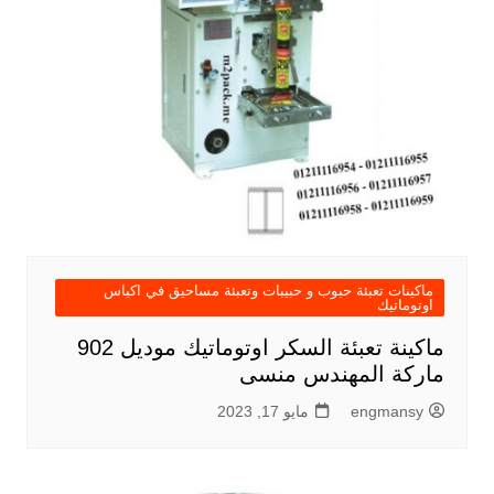
ماكينات تعبئة حبوب و حبيبات وتعبئة مساحيق في اكياس
اوتوماتيك
ماكينة تعبئة السكر اوتوماتيك موديل 902
ماركة المهندس منسى
engmansy
مايو 17, 2023