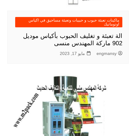
ماكينات تعبئة حبوب و حبيبات وتعبئة مساحيق في اكياس
اوتوماتيك
الة تعبئة و تغليف الحبوب بأكياس موديل
902 ماركة المهندس منسى
engmansy
مايو 17, 2023