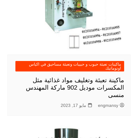
ماكينات تعبئة حبوب و حبيبات وتعبئة مساحيق في اكياس
اوتوماتيك
ماكينة تعبئة وتغليف مواد غذائية مثل
المكسرات موديل 902 ماركة المهندس
منسى
engmansy
مايو 17, 2023