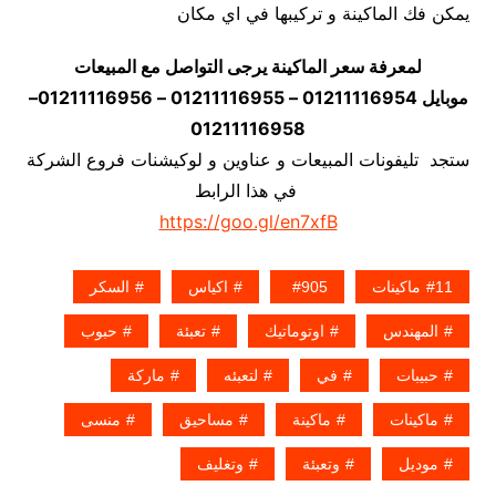
يمكن فك الماكينة و تركيبها في اي مكان
لمعرفة سعر الماكينة يرجى التواصل مع المبيعات
موبايل 01211116954 – 01211116955 – 01211116956–
01211116958
ستجد تليفونات المبيعات و عناوين و لوكيشنات فروع الشركة
في هذا الرابط
https://goo.gl/en7xfB
11ماكينات
905
اكياس
السكر
المهندس
اوتوماتيك
تعبئة
حبوب
حبيبات
في
لتعبئه
ماركة
ماكينات
ماكينة
مساحيق
منسى
موديل
وتعبئة
وتغليف