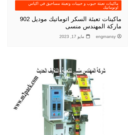
ماكينات تعبئة حبوب و حبيبات وتعبئة مساحيق في اكياس
اوتوماتيك
ماكينات تعبئة السكر اتوماتيك موديل 902
ماركة المهندس منسى
engmansy
مايو 17, 2023