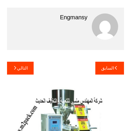
Engmansy
تصفّح
السابق
التالي
المقالات