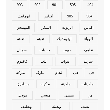
903
902
901
505
404
904
905
أكياس
اتوماتيك
اكياس
الزيوت
السكر
المهندس
الهواء
اوتوماتيك
تعبئة
تعبئه
تغليف
حبوب
حبيبات
سوائل
شرنك
عبوات
علب
فاكيوم
فى
في
لحام
ماركة
ماركه
ماكينات
ماكينة
ماكينه
مساحيق
من
منسى
منسي
موديل
نصف
وتعبئة
وتغليف