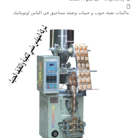
ماكينات تعبئة حبوب و حبيبات وتعبئة مساحيق في اكياس اوتوماتيك