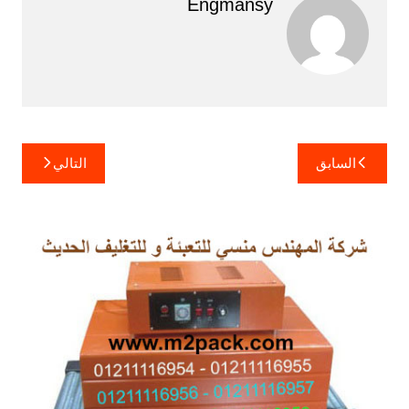
Engmansy
تصفّح
السابق
التالي
المقالات