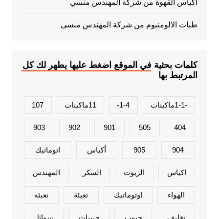
اكياس القهوة من شركة المهندس منسي
طبات الالومنيوم من شركة المهندس منسي
كلمات بحثية في الموقع اضغط عليها يطهر لك كل
المرتبط بها
-1-1ماكينات
1-4-
11ماكينات
107
903
902
901
505
404
904
905
أكياس
اتوماتيك
اكياس
الزيوت
السكر
المهندس
الهواء
اوتوماتيك
تعبئة
تعبئه
تغليف
حبوب
حبيبات
سوائل