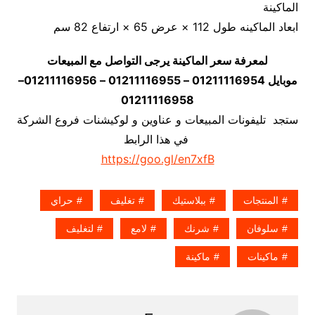
الماكينة
ابعاد الماكينه طول 112 × عرض 65 × ارتفاع 82 سم
لمعرفة سعر الماكينة يرجى التواصل مع المبيعات
موبايل 01211116954 – 01211116955 – 01211116956–
01211116958
ستجد تليفونات المبيعات و عناوين و لوكيشنات فروع الشركة
في هذا الرابط
https://goo.gl/en7xfB
المنتجات
ببلاستيك
تغليف
حراي
سلوفان
شرنك
لامع
لتغليف
ماكينات
ماكينة