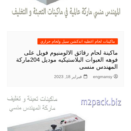
ماكينات لحام اغطيه اندكشن سيل ولحام حراري
ماكينة لحام رقائق الالومنيوم فويل على
فوهه العبوات البلاستيكيه موديل 204ماركة
المهندس منسى
engmansy
فبراير 18, 2023