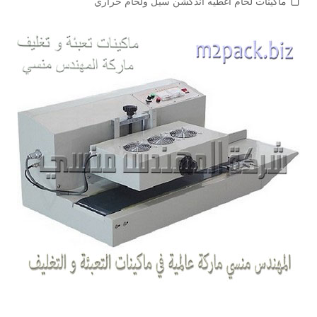
ماكينات لحام اغطيه اندكشن سيل ولحام حراري