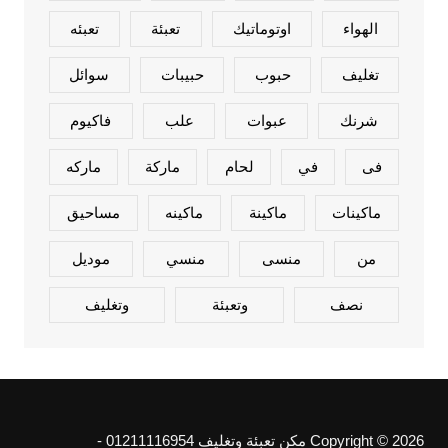
الهواء
اوتوماتيك
تعبئة
تعبئه
تغليف
حبوب
حبيبات
سوائل
شرنك
عبوات
علب
فاكيوم
فى
في
لحام
ماركة
ماركه
ماكينات
ماكينة
ماكينه
مساحيق
من
منسى
منسي
موديل
نصف
وتعبئة
وتغليف
Copyright © 2026 مكن تعبئة وتغليف 01211116954 -