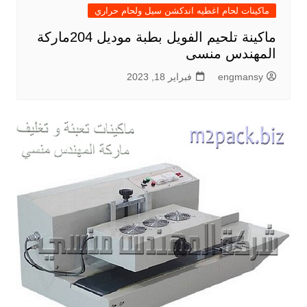
ماكينات لحام اغطيه اندكشن سيل ولحام حراري
ماكينة تلحيم الفويل بطبة موديل 204ماركة
المهندس منسى
engmansy
فبراير 18, 2023