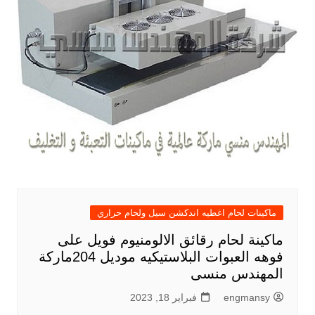
ماكينات لحام اغطيه اندكشن سيل ولحام حراري
ماكينة لحام رقائق الالومنيوم فويل على
فوهه العبوات البلاستيكيه موديل 204ماركة
المهندس منسى
engmansy
فبراير 18, 2023