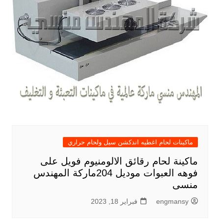
ماكينات لحام اغطيه اندكشن سيل ولحام حراري
ماكينة لحام رقائق الالومنيوم فويل على
فوهه العبوات موديل 204ماركة المهندس
منسى
engmansy
فبراير 18, 2023