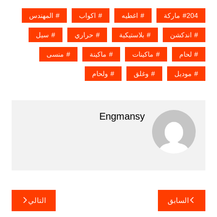
204ماركة
اغطيه
اكواب
المهندس
اندكشن
بلاستيكية
حراري
سيل
لحام
ماكينات
ماكينة
منسى
موديل
وغلق
ولحام
Engmansy
تصفّح
السابق
التالي
المقالات