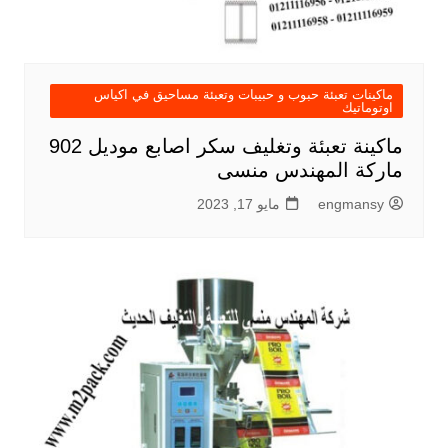
ماكينات تعبئة حبوب و حبيبات وتعبئة مساحيق في اكياس
اوتوماتيك
ماكينة تعبئة وتغليف سكر اصابع موديل 902
ماركة المهندس منسى
engmansy
مايو 17, 2023