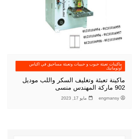
ماكينات تعبئة حبوب و حبيبات وتعبئة مساحيق في اكياس
اوتوماتيك
ماكينة تعبئة وتغليف السكر واللب موديل
902 ماركة المهندس منسى
engmansy
مايو 17, 2023