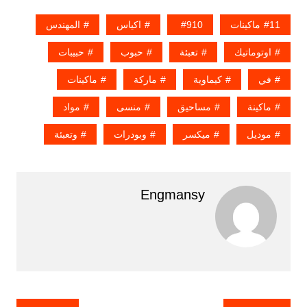
11ماكينات
910
اكياس
المهندس
اوتوماتيك
تعبئة
حبوب
حبيبات
في
كيماوية
ماركة
ماكينات
ماكينة
مساحيق
منسى
مواد
موديل
ميكسر
وبودرات
وتعبئة
Engmansy