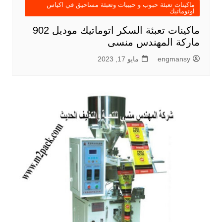
ماكينات تعبئة حبوب و حبيبات وتعبئة مساحيق في اكياس
اوتوماتيك
ماكينات تعبئة السكر اتوماتيك موديل 902
ماركة المهندس منسى
engmansy
مايو 17, 2023