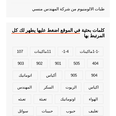
طبات الالومنيوم من شركة المهندس منسي
كلمات بحثية في الموقع اضغط عليها يطهر لك كل
المرتبط بها
-1-1ماكينات
1-4-
11ماكينات
107
903
902
901
505
404
904
905
أكياس
اتوماتيك
اكياس
الزيوت
السكر
المهندس
الهواء
اوتوماتيك
تعبئة
تعبئه
تغليف
حبوب
حبيبات
سوائل