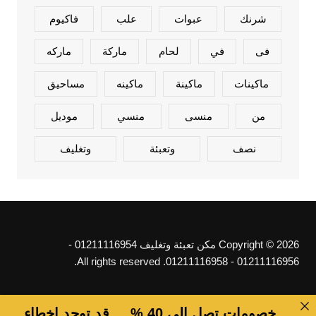
شرنك
عبوات
علب
فاكيوم
فى
في
لحام
ماركة
ماركه
ماكينات
ماكينة
ماكينه
مساحيق
من
منسى
منسي
موديل
نصف
وتعبئة
وتغليف
Copyright © 2026 مكن تعبئة وتغليف 01211116954 -
01211116956 - 01211116958. All rights reserved.
خصومات تصل الى 40 % ... قد توجد اخطاء ..