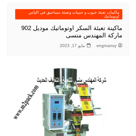
ماكينات تعبئة حبوب و حبيبات وتعبئة مساحيق في اكياس
اوتوماتيك
ماكينة تعبئة السكر اوتوماتيك موديل 902
ماركة المهندس منسى
engmansy
مايو 17, 2023