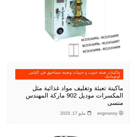
ماكينات تعبئة حبوب و حبيبات وتعبئة مساحيق في اكياس
اوتوماتيك
ماكينة تعبئة وتغليف مواد غذائية مثل
المكسرات موديل 902 ماركة المهندس
منسى
engmansy
مايو 17, 2023