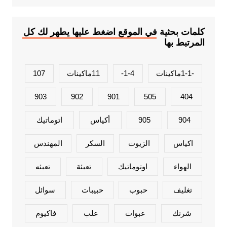
كلمات بحثية في الموقع اضغط عليها يطهر لك كل
المرتبط بها
-1-1ماكينات
1-4-
11ماكينات
107
903
902
901
505
404
904
905
أكياس
اتوماتيك
اكياس
الزيوت
السكر
المهندس
الهواء
اوتوماتيك
تعبئة
تعبئه
تغليف
حبوب
حبيبات
سوائل
شرنك
عبوات
علب
فاكيوم