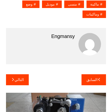
ماكينة
منسى
موديل
وضع
وماكينات
Engmansy
تصفّح
السابق
التالي
المقالات