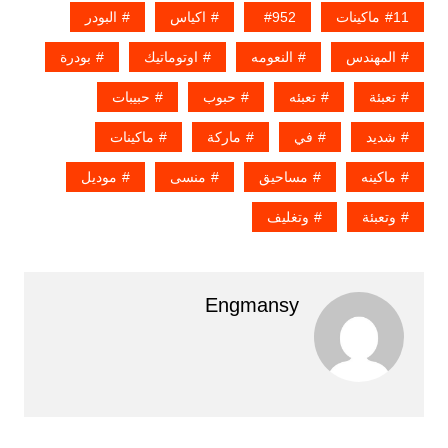
11ماكينات
952
اكياس
البودر
المهندس
النعومه
اوتوماتيك
بودرة
تعبئة
تعبئه
حبوب
حبيبات
شديد
في
ماركة
ماكينات
ماكينه
مساحيق
منسى
موديل
وتعبئة
وتغليف
Engmansy