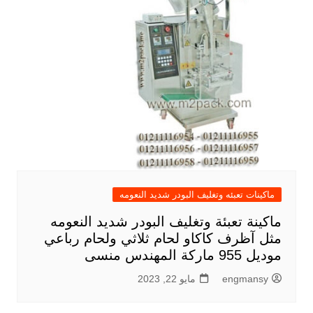
ماكينات تعبئه وتغليف البودر شديد النعومه
ماكينة تعبئة وتغليف البودر شديد النعومه
مثل آظرف كاكاو لحام ثلاثي ولحام رباعي
موديل 955 ماركة المهندس منسى
engmansy
مايو 22, 2023