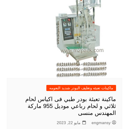
ماكينات تعبئه وتغليف البودر شديد النعومه
ماكينة تعبئة بودر طبي فى اكياس لحام
ثلاثي و لحام رباعي موديل 955 ماركة
المهندس منسى
engmansy
مايو 22, 2023