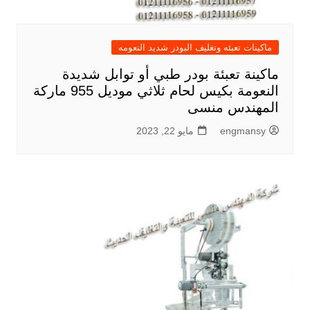
ماكينات تعبئه وتغليف البودر شديد النعومه
ماكينة تعبئة بودر طبي أو توابل شديدة
النعومة بكيس لحام ثلاثي موديل 955 ماركة
المهندس منسى
engmansy
مايو 22, 2023