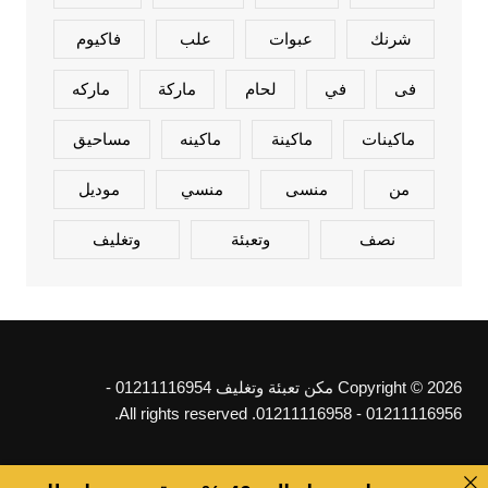
شرنك
عبوات
علب
فاكيوم
فى
في
لحام
ماركة
ماركه
ماكينات
ماكينة
ماكينه
مساحيق
من
منسى
منسي
موديل
نصف
وتعبئة
وتغليف
Copyright © 2026 مكن تعبئة وتغليف 01211116954 -
01211116956 - 01211116958. All rights reserved.