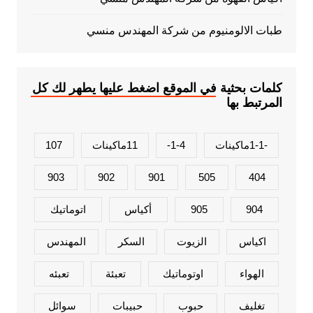
طبات الالومنيوم من شركة المهندس منسي
كلمات بحثية في الموقع اضغط عليها يطهر لك كل
المرتبط بها
-1-1ماكينات
1-4-
11ماكينات
107
903
902
901
505
404
904
905
أكياس
اتوماتيك
اكياس
الزيوت
السكر
المهندس
الهواء
اوتوماتيك
تعبئة
تعبئه
تغليف
حبوب
حبيبات
سوائل