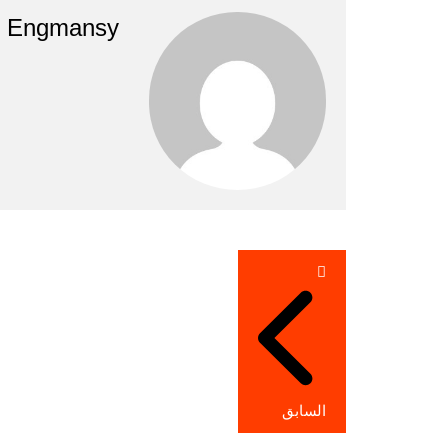
Engmansy
تصفّح
المقالات
السابق