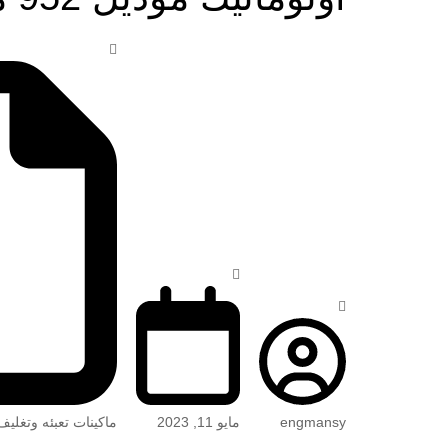
engmansy
مايو 11, 2023
ماكينات تعبئه وتغليف