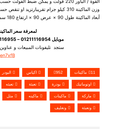
القوة / الباور 220 فولت و يمكن ضبط الفولت حسب الكهرباء المتاحه 1.2 كيلو وات تقريبا
وزن الماكينة 310 كيلو جرام تقريبارتزيد او تنقص حسب تحديثات الماكينة
أبعاد الماكينة طول 90 × عرض 90 × ارتفاع 180 سم تقريبا و يمكن فك الماكينة و تركيبها في اي مكان
لمعرفة سعر الماكين
موبايل 01211116954 – 01211116955 – 01211116956–01211116958
ستجد تليفونات المبيعات و عناوين
/en7xfB
11ماكينات
952
اكياس
البودر
اوتوماتيك
بودرة
تعبئة
تعبئه
ماركة
ماكينات
ماكينه
مثل
وتعبئة
وتغليف