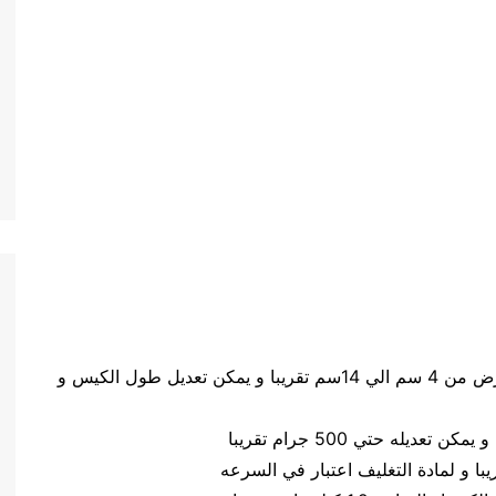
حجم الكيس طول الكيس من 5 سم الي 20 سم وعرض من 4 سم الي 14سم تقريبا و يمكن تعديل طول الكيس و