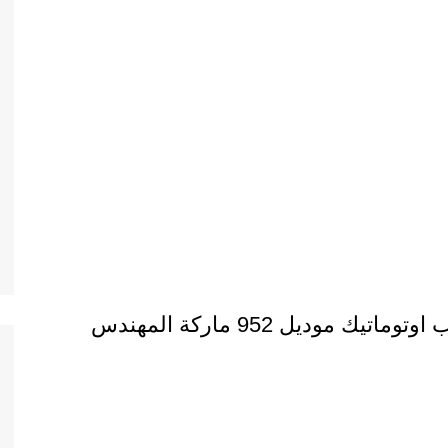
ماكينه تعبئة بودرة مثل الدقيق والسحلب اوتوماتيك موديل 952 ماركة المهندس