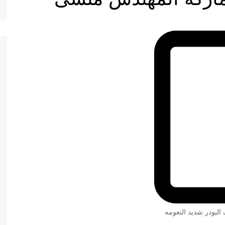
 البودر شديد النعومه