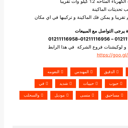
ة يرجى التواصل مع المبيعات
 و لوكيشنات فروع الشركة في هذا الرابط
https://goo.gl
الدقيق
المهندس
النعومه
حبوب
حبيبات
شديد
في
مساحيق
منسى
موديل
والسحلب