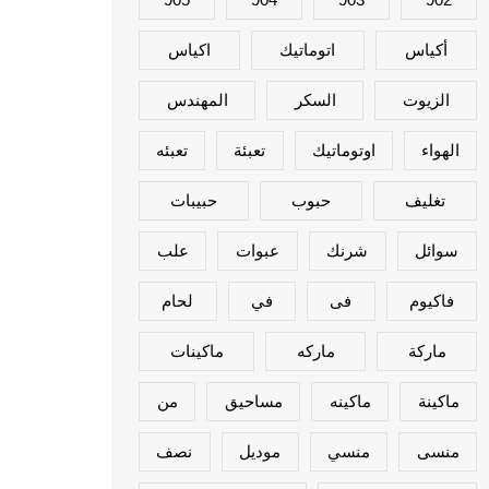
أكياس
اتوماتيك
اكياس
الزيوت
السكر
المهندس
الهواء
اوتوماتيك
تعبئة
تعبئه
تغليف
حبوب
حبيبات
سوائل
شرنك
عبوات
علب
فاكيوم
فى
في
لحام
ماركة
ماركه
ماكينات
ماكينة
ماكينه
مساحيق
من
منسى
منسي
موديل
نصف