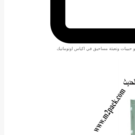
و حبيبات وتعبئة مساحيق في اكياس اوتوماتيك