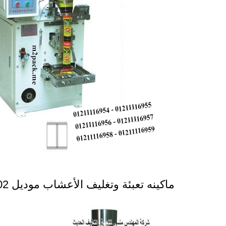
ماكينه تعبئة وتغليف الأعشاب موديل 902 ماركة المهندس منسى