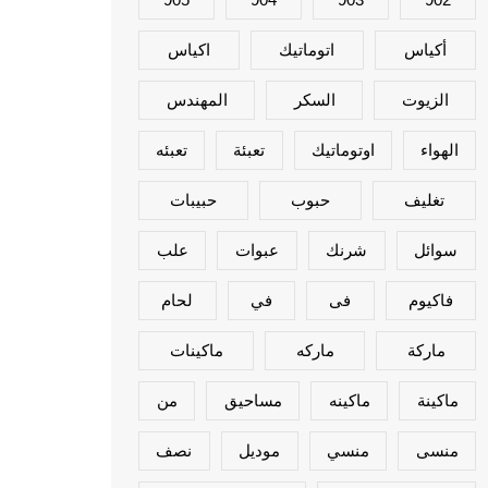
أكياس
اتوماتيك
اكياس
الزيوت
السكر
المهندس
الهواء
اوتوماتيك
تعبئة
تعبئه
تغليف
حبوب
حبيبات
سوائل
شرنك
عبوات
علب
فاكيوم
فى
في
لحام
ماركة
ماركه
ماكينات
ماكينة
ماكينه
مساحيق
من
منسى
منسي
موديل
نصف