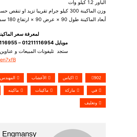
الباور 1.2 كيلو وات
وزن الماكينة 300 كيلو جرام تقريبا تزيد او تنقص حسب تحديثات الماكينة
أبعاد الماكينة طول 90 × عرض 90 × ارتفاع 180 سم تقريبا و يمكن فك الماكينة و تركيبها في اي مكان
لمعرفة سعر الماكين
موبايل 01211116954 – 01211116955 – 01211116956–01211116958
ستجد تليفونات المبيعات و عناوين
/en7xfB
902
اكياس
الأعشاب
المهندس
في
ماركة
ماكينات
ماكينه
وتغليف
Engmansy