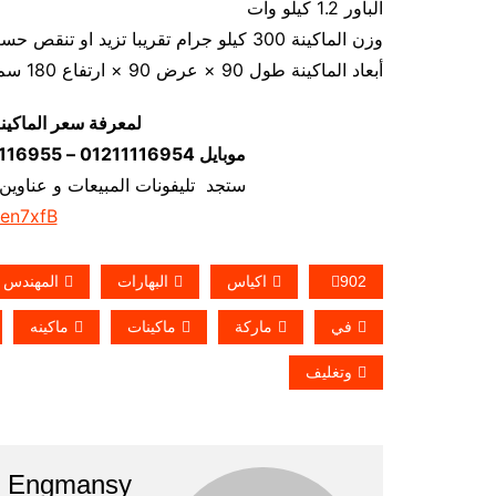
الباور 1.2 كيلو وات
وزن الماكينة 300 كيلو جرام تقريبا تزيد او تنقص حسب تحديثات الماكينة
أبعاد الماكينة طول 90 × عرض 90 × ارتفاع 180 سم تقريبا و يمكن فك الماكينة و تركيبها في اي مكان
لمعرفة سعر الماكين
موبايل 01211116954 – 01211116955 – 01211116956–01211116958
ستجد تليفونات المبيعات و عناوين
/en7xfB
902
اكياس
البهارات
المهندس
في
ماركة
ماكينات
ماكينه
وتغليف
Engmansy