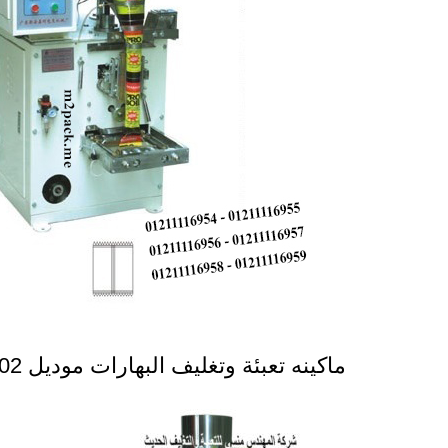
ماكينه تعبئة وتغليف البهارات موديل 902 ماركة المهندس منسى