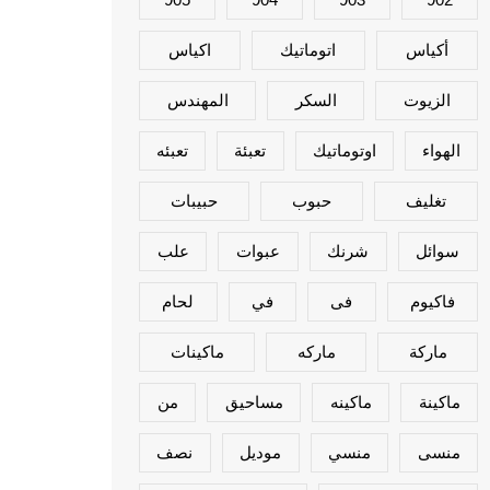
أكياس
اتوماتيك
اكياس
الزيوت
السكر
المهندس
الهواء
اوتوماتيك
تعبئة
تعبئه
تغليف
حبوب
حبيبات
سوائل
شرنك
عبوات
علب
فاكيوم
فى
في
لحام
ماركة
ماركه
ماكينات
ماكينة
ماكينه
مساحيق
من
منسى
منسي
موديل
نصف