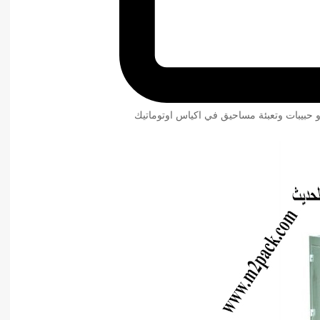
و حبيبات وتعبئة مساحيق في اكياس اوتوماتيك