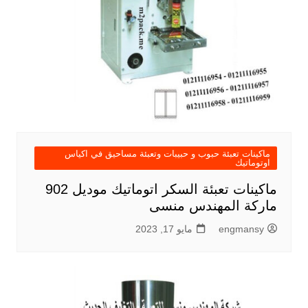
ماكينات تعبئة حبوب و حبيبات وتعبئة مساحيق في اكياس
اوتوماتيك
ماكينات تعبئة السكر اتوماتيك موديل 902
ماركة المهندس منسى
engmansy
مايو 17, 2023