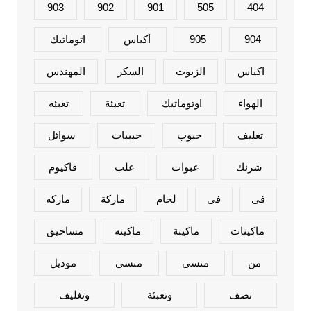
903
902
901
505
404
904
905
أكياس
اتوماتيك
اكياس
الزيوت
السكر
المهندس
الهواء
اوتوماتيك
تعبئة
تعبئه
تغليف
حبوب
حبيبات
سوائل
شرنك
عبوات
علب
فاكيوم
فى
في
لحام
ماركة
ماركه
ماكينات
ماكينة
ماكينه
مساحيق
من
منسى
منسي
موديل
نصف
وتعبئة
وتغليف