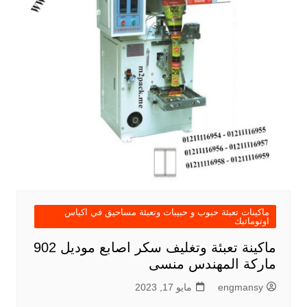
ماكينات تعبئة حبوب و حبيبات وتعبئة مساحيق في اكياس
اوتوماتيك
ماكينة تعبئة وتغليف سكر اصابع موديل 902
ماركة المهندس منسى
engmansy
مايو 17, 2023