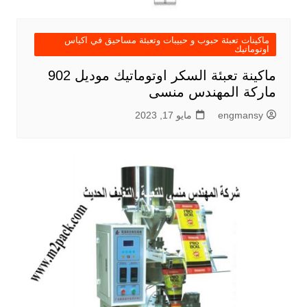
ماكينات تعبئة حبوب و حبيبات وتعبئة مساحيق في اكياس
اوتوماتيك
ماكينة تعبئة السكر اوتوماتيك موديل 902
ماركة المهندس منسى
engmansy
مايو 17, 2023