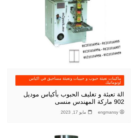
ماكينات تعبئة حبوب و حبيبات وتعبئة مساحيق في اكياس
اوتوماتيك
الة تعبئة و تغليف الحبوب بأكياس موديل
902 ماركة المهندس منسى
engmansy
مايو 17, 2023