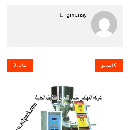
Engmansy
تصفّح
السابق
التالي
المقالات