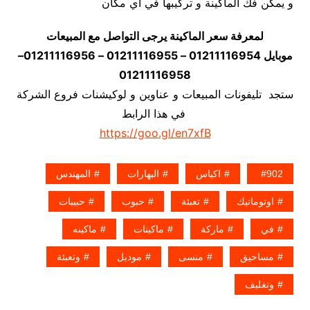
و يمكن فك الماكينة و تركيبها في اي مكان
لمعرفة سعر الماكينة يرجى التواصل مع المبيعات
موبايل 01211116954 – 01211116955 – 01211116956–
01211116958
ستجد تليفونات المبيعات و عناوين و لوكيشنات فروع الشركة
في هذا الرابط
https://goo.gl/en7xfB
902
اكياس
البهارات
المهندس
اوتوماتيك
تعبئة
حبوب
حبيبات
في
ماركة
ماكينات
ماكينه
مساحيق
منسى
موديل
وتعبئة
وتغليف