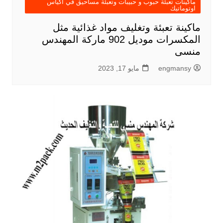
ماكينات تعبئة حبوب و حبيبات وتعبئة مساحيق في اكياس
اوتوماتيك
ماكينة تعبئة وتغليف مواد غذائية مثل
المكسرات موديل 902 ماركة المهندس
منسى
engmansy
مايو 17, 2023