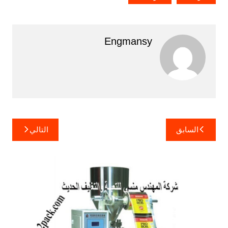
Engmansy
تصفّح
السابق
التالي
المقالات