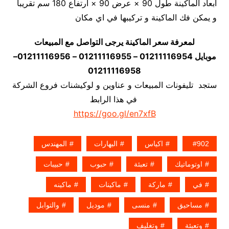
أبعاد الماكينة طول 90 × عرض 90 × ارتفاع 180 سم تقريبا
و يمكن فك الماكينة و تركيبها في اي مكان
لمعرفة سعر الماكينة يرجى التواصل مع المبيعات
موبايل 01211116954 – 01211116955 – 01211116956–
01211116958
ستجد تليفونات المبيعات و عناوين و لوكيشنات فروع الشركة
في هذا الرابط
https://goo.gl/en7xfB
902
اكياس
البهارات
المهندس
اوتوماتيك
تعبئة
حبوب
حبيبات
في
ماركة
ماكينات
ماكينه
مساحيق
منسى
موديل
والتوابل
وتعبئة
وتغليف