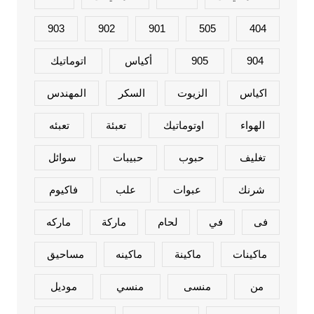
903
902
901
505
404
904
905
أكياس
اتوماتيك
اكياس
الزيوت
السكر
المهندس
الهواء
اوتوماتيك
تعبئة
تعبئه
تغليف
حبوب
حبيبات
سوائل
شرنك
عبوات
علب
فاكيوم
فى
في
لحام
ماركة
ماركه
ماكينات
ماكينة
ماكينه
مساحيق
من
منسى
منسي
موديل