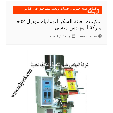
ماكينات تعبئة حبوب و حبيبات وتعبئة مساحيق في اكياس
اوتوماتيك
ماكينات تعبئة السكر اتوماتيك موديل 902
ماركة المهندس منسى
engmansy
مايو 17, 2023