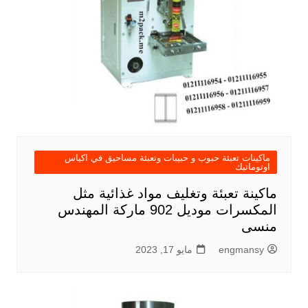
ماكينات تعبئة حبوب و حبيبات وتعبئة مساحيق في اكياس
اوتوماتيك
ماكينة تعبئة وتغليف مواد غذائية مثل
المكسرات موديل 902 ماركة المهندس
منسى
engmansy
مايو 17, 2023