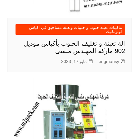
ماكينات تعبئة حبوب و حبيبات وتعبئة مساحيق في اكياس
اوتوماتيك
الة تعبئة و تغليف الحبوب بأكياس موديل
902 ماركة المهندس منسى
engmansy
مايو 17, 2023