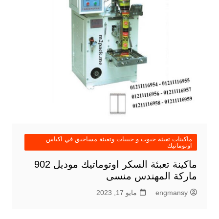
ماكينات تعبئة حبوب و حبيبات وتعبئة مساحيق في اكياس
اوتوماتيك
ماكينة تعبئة السكر اوتوماتيك موديل 902
ماركة المهندس منسى
engmansy
مايو 17, 2023