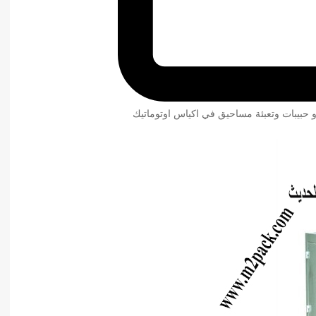
و حبيبات وتعبئة مساحيق في اكياس اوتوماتيك