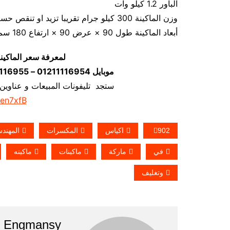
الباور 1.2 كيلو وات
وزن الماكينة 300 كيلو جرام تقريبا تزيد او تنقص حسب تحديثات الماكينة
أبعاد الماكينة طول 90 × عرض 90 × ارتفاع 180 سم تقريبا و يمكن فك الماكينة و تركيبها في اي مكان
لمعرفة سعر الماكين
موبايل 01211116954 – 01211116955 – 01211116956–01211116958
ستجد تليفونات المبيعات و عناوين
/en7xfB
902
اكياس
المكسرات
المهند
في
ماركة
ماكينات
ماكينه
وتغليف
Engmansy