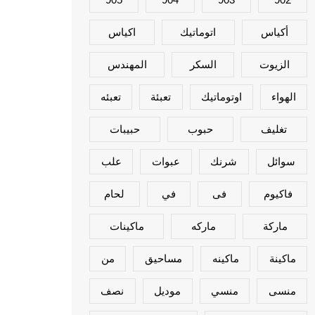
أكياس
اتوماتيك
اكياس
الزيوت
السكر
المهندس
الهواء
اوتوماتيك
تعبئة
تعبئه
تغليف
حبوب
حبيبات
سوائل
شرنك
عبوات
علب
فاكيوم
فى
في
لحام
ماركة
ماركه
ماكينات
ماكينة
ماكينه
مساحيق
من
منسى
منسي
موديل
نصف