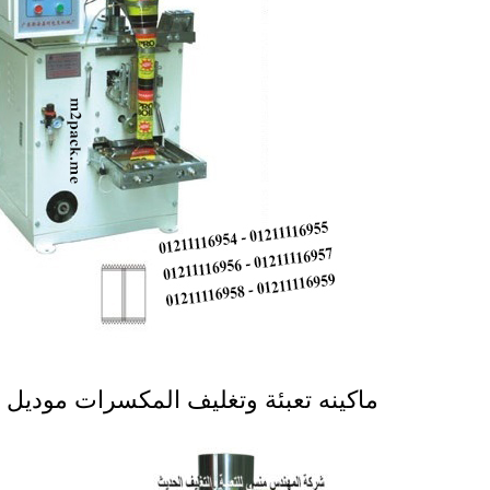
ماكينه تعبئة وتغليف المكسرات موديل 902 ماركة المهندس منسى