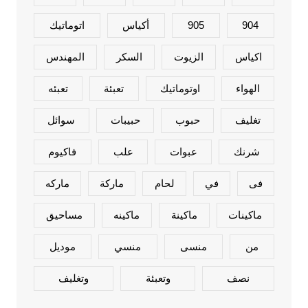
904
905
أكياس
اتوماتيك
اكياس
الزيوت
السكر
المهندس
الهواء
اوتوماتيك
تعبئة
تعبئه
تغليف
حبوب
حبيبات
سوائل
شرنك
عبوات
علب
فاكيوم
فى
في
لحام
ماركة
ماركه
ماكينات
ماكينة
ماكينه
مساحيق
من
منسى
منسي
موديل
نصف
وتعبئة
وتغليف