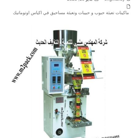
ماكينات تعبئة حبوب و حبيبات وتعبئة مساحيق في اكياس اوتوماتيك