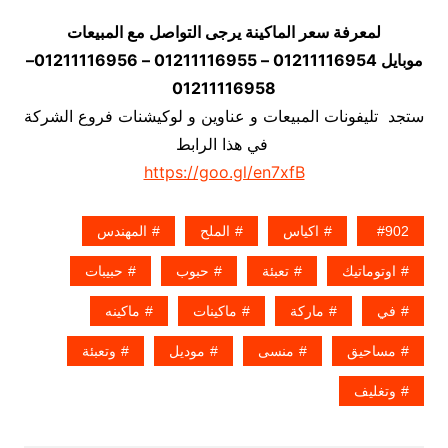
لمعرفة سعر الماكينة يرجى التواصل مع المبيعات
موبايل 01211116954 – 01211116955 – 01211116956–
01211116958
ستجد تليفونات المبيعات و عناوين و لوكيشنات فروع الشركة
في هذا الرابط
https://goo.gl/en7xfB
902
اكياس
الملح
المهندس
اوتوماتيك
تعبئة
حبوب
حبيبات
في
ماركة
ماكينات
ماكينه
مساحيق
منسى
موديل
وتعبئة
وتغليف