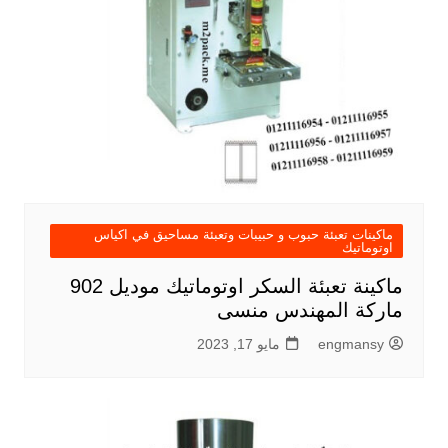
ماكينات تعبئة حبوب و حبيبات وتعبئة مساحيق في اكياس
اوتوماتيك
ماكينة تعبئة السكر اوتوماتيك موديل 902
ماركة المهندس منسى
engmansy
مايو 17, 2023