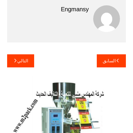
Engmansy
تصفّح
السابق
التالي
المقالات