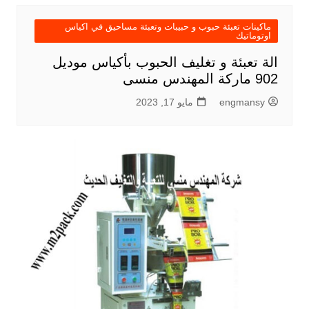
ماكينات تعبئة حبوب و حبيبات وتعبئة مساحيق في اكياس
اوتوماتيك
الة تعبئة و تغليف الحبوب بأكياس موديل
902 ماركة المهندس منسى
engmansy
مايو 17, 2023