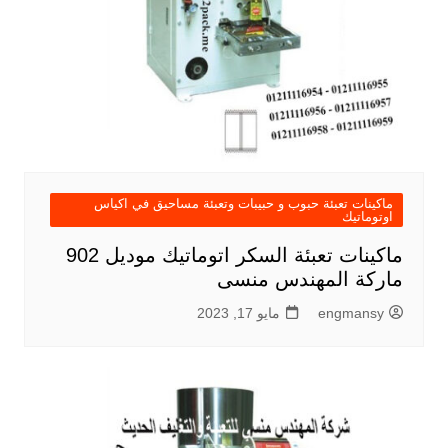
ماكينات تعبئة حبوب و حبيبات وتعبئة مساحيق في اكياس
اوتوماتيك
ماكينات تعبئة السكر اتوماتيك موديل 902
ماركة المهندس منسى
engmansy
مايو 17, 2023