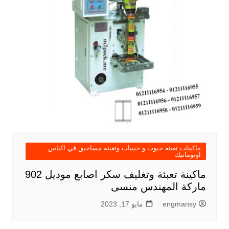
ماكينات تعبئة حبوب و حبيبات وتعبئة مساحيق في اكياس
اوتوماتيك
ماكينة تعبئة وتغليف سكر اصابع موديل 902
ماركة المهندس منسى
engmansy
مايو 17, 2023