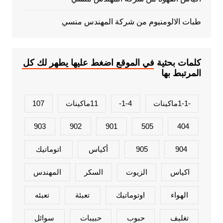
طبات الالومنيوم من شركة المهندس منسي
كلمات بحثية في الموقع اضغط عليها يطهر لك كل
المرتبط بها
-1-1ماكينات
1-4-
11ماكينات
107
903
902
901
505
404
904
905
أكياس
اتوماتيك
اكياس
الزيوت
السكر
المهندس
الهواء
اوتوماتيك
تعبئة
تعبئه
تغليف
حبوب
حبيبات
سوائل