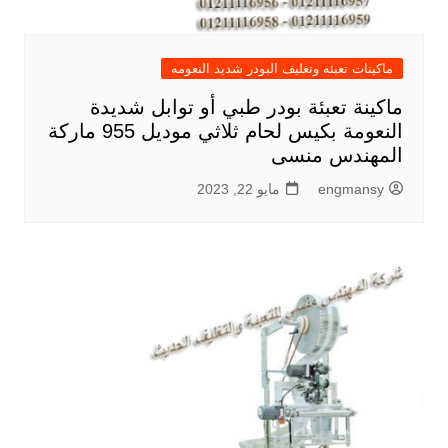
ماكينات تعبئه وتغليف البودر شديد النعومه
ماكينة تعبئة بودر طبي أو توابل شديدة
النعومة بكيس لحام ثلاثي موديل 955 ماركة
المهندس منسى
engmansy
مايو 22, 2023