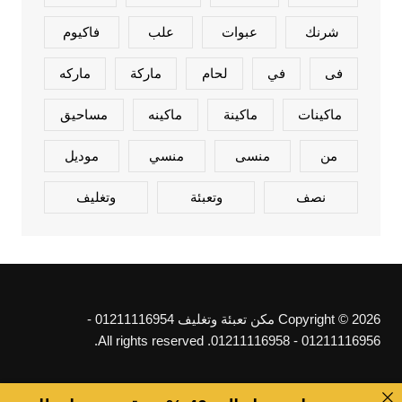
شرنك
عبوات
علب
فاكيوم
فى
في
لحام
ماركة
ماركه
ماكينات
ماكينة
ماكينه
مساحيق
من
منسى
منسي
موديل
نصف
وتعبئة
وتغليف
Copyright © 2026 مكن تعبئة وتغليف 01211116954 -
01211116956 - 01211116958. All rights reserved.