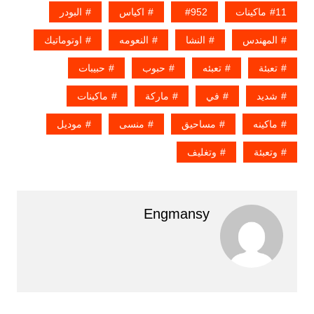
11ماكينات
952
اكياس
البودر
المهندس
النشا
النعومه
اوتوماتيك
تعبئة
تعبئه
حبوب
حبيبات
شديد
في
ماركة
ماكينات
ماكينه
مساحيق
منسى
موديل
وتعبئة
وتغليف
Engmansy