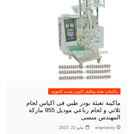
ماكينات تعبئه وتغليف البودر شديد النعومه
ماكينة تعبئة بودر طبي فى اكياس لحام
ثلاثي و لحام رباعي موديل 955 ماركة
المهندس منسى
engmansy
مايو 22, 2023