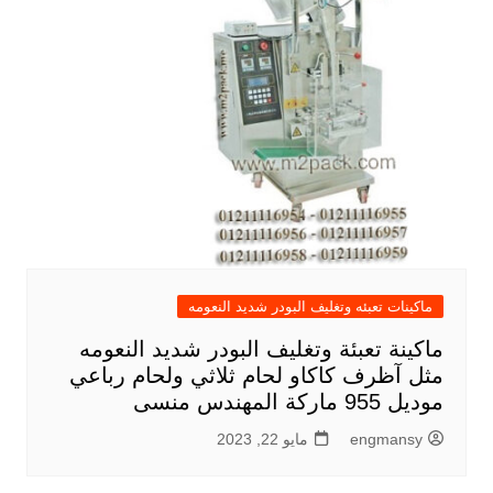
ماكينات تعبئه وتغليف البودر شديد النعومه
ماكينة تعبئة وتغليف البودر شديد النعومه
مثل آظرف كاكاو لحام ثلاثي ولحام رباعي
موديل 955 ماركة المهندس منسى
engmansy
مايو 22, 2023