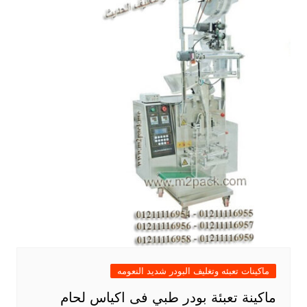
ماكينات تعبئه وتغليف البودر شديد النعومه
ماكينة تعبئة بودر طبي فى اكياس لحام