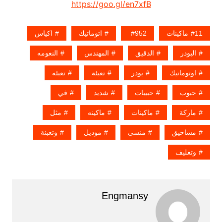
https://goo.gl/en7xfB
11ماكينات
952
اتوماتيك
اكياس
البودر
الدقيق
المهندس
النعومه
اوتوماتيك
بودر
تعبئة
تعبئه
حبوب
حبيبات
شديد
في
ماركة
ماكينات
ماكينه
مثل
مساحيق
منسى
موديل
وتعبئة
وتغليف
Engmansy