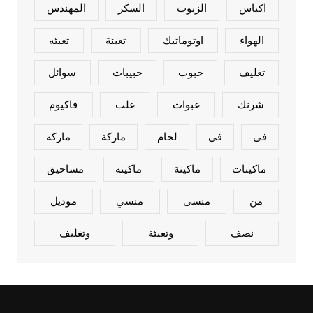
اكياس
الزيوت
السكر
المهندس
الهواء
اوتوماتيك
تعبئة
تعبئه
تغليف
حبوب
حبيبات
سوائل
شرنك
عبوات
علب
فاكيوم
فى
في
لحام
ماركة
ماركه
ماكينات
ماكينة
ماكينه
مساحيق
من
منسى
منسي
موديل
نصف
وتعبئة
وتغليف