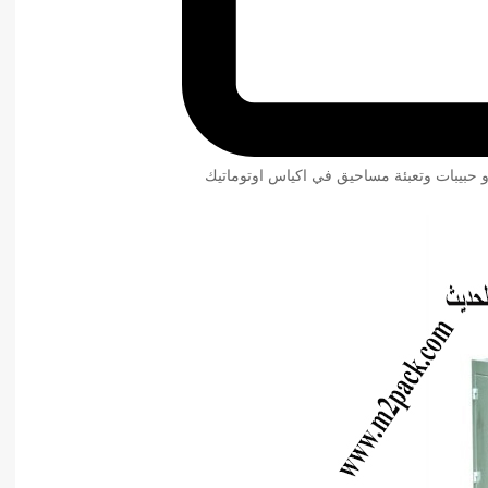
و حبيبات وتعبئة مساحيق في اكياس اوتوماتيك