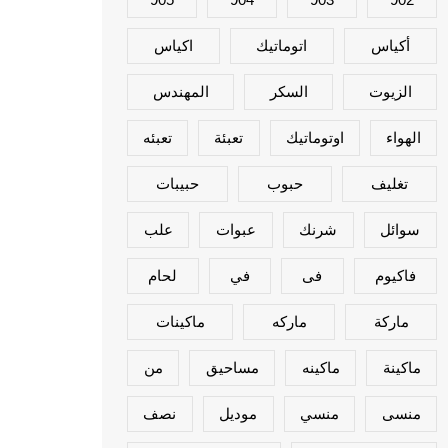
أكياس
اتوماتيك
اكياس
الزيوت
السكر
المهندس
الهواء
اوتوماتيك
تعبئة
تعبئه
تغليف
حبوب
حبيبات
سوائل
شرنك
عبوات
علب
فاكيوم
فى
في
لحام
ماركة
ماركه
ماكينات
ماكينة
ماكينه
مساحيق
من
منسى
منسي
موديل
نصف