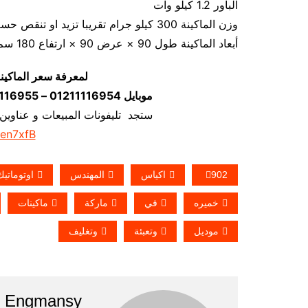
الباور 1.2 كيلو وات
وزن الماكينة 300 كيلو جرام تقريبا تزيد او تنقص حسب تحديثات الماكينة
أبعاد الماكينة طول 90 × عرض 90 × ارتفاع 180 سم تقريبا و يمكن فك الماكينة و تركيبها في اي مكان
لمعرفة سعر الماكين
موبايل 01211116954 – 01211116955 – 01211116956–01211116958
ستجد تليفونات المبيعات و عناوين
/en7xfB
902
اكياس
المهندس
اوتوماتيك
خميره
في
ماركة
ماكينات
موديل
وتعبئة
وتغليف
Engmansy