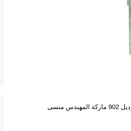
س منسى