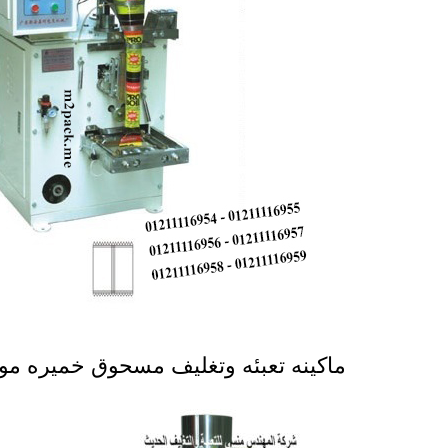
ماكينه تعبئه وتغليف مسحوق خميره موديل 902 ماركة المهند