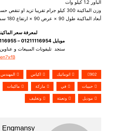
الباور 1.2 كيلو وات
وزن الماكينة 300 كيلو جرام تقريبا تزيد او تنقص حسب تحديثات الماكينة
أبعاد الماكينة طول 90 × عرض 90 × ارتفاع 180 سم تقريبا و يمكن فك الماكينة و تركيبها في اي مكان
لمعرفة سعر الماكين
موبايل 01211116954 – 01211116955 – 01211116956–01211116958
ستجد تليفونات المبيعات و عناوين
/en7xfB
902
اتوماتيك
اكياس
المهندس
حبيبات
في
ماركة
ماكينات
موديل
وتعبئة
وتغليف
Engmansy