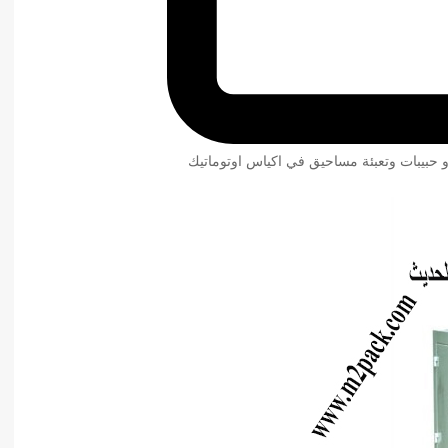
و حبيبات وتعبئة مساحيق في اكياس اوتوماتيك