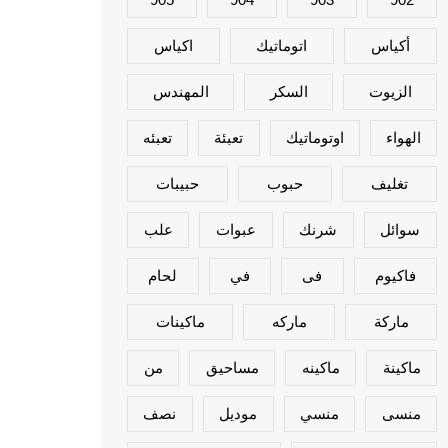
أكياس
اتوماتيك
اكياس
الزيوت
السكر
المهندس
الهواء
اوتوماتيك
تعبئة
تعبئه
تغليف
حبوب
حبيبات
سوائل
شرنك
عبوات
علب
فاكيوم
فى
في
لحام
ماركة
ماركه
ماكينات
ماكينة
ماكينه
مساحيق
من
منسى
منسي
موديل
نصف