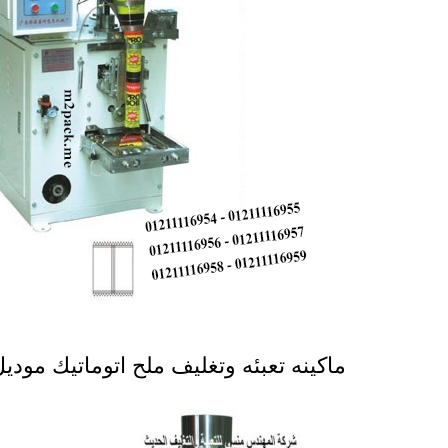
ماكينه تعبئه وتغليف ملح اتوماتيك موديل 902 ماركة المهندس من