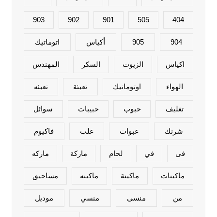
903
902
901
505
404
904
905
أكياس
اتوماتيك
اكياس
الزيوت
السكر
المهندس
الهواء
اوتوماتيك
تعبئة
تعبئه
تغليف
حبوب
حبيبات
سوائل
شرنك
عبوات
علب
فاكيوم
فى
في
لحام
ماركة
ماركه
ماكينات
ماكينة
ماكينه
مساحيق
من
منسى
منسي
موديل