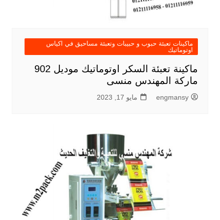
ماكينات تعبئة حبوب و حبيبات وتعبئة مساحيق في اكياس
اوتوماتيك
ماكينة تعبئة السكر اوتوماتيك موديل 902
ماركة المهندس منسى
engmansy
مايو 17, 2023