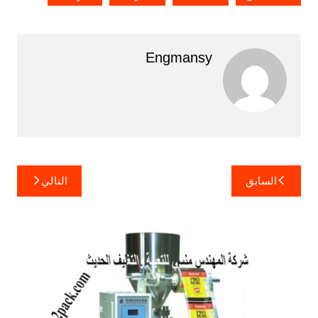
Engmansy
تصفّح
السابق
التالي
المقالات