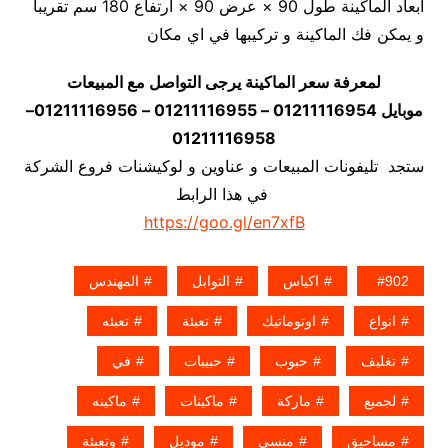
أبعاد الماكينة طول 90 × عرض 90 × ارتفاع 180 سم تقريبا
و يمكن فك الماكينة و تركيبها في اي مكان
لمعرفة سعر الماكينة يرجى التواصل مع المبيعات
موبايل 01211116954 – 01211116955 – 01211116956–
01211116958
ستجد تليفونات المبيعات و عناوين و لوكيشنات فروع الشركة
في هذا الرابط
https://goo.gl/en7xfB
902
اكياس
التوابل
المهندس
انواع
اوتوماتيك
تعبئة
تعبئه
تغليف
حبوب
حبيبات
في
لجميع
ماركة
ماكينات
ماكينه
مساحيق
منسى
موديل
وتعبئة