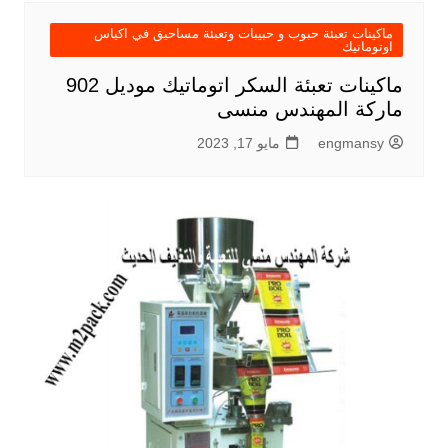
ماكينات تعبئة حبوب و حبيبات وتعبئة مساحيق في اكياس
اوتوماتيك
ماكينات تعبئة السكر اتوماتيك موديل 902
ماركة المهندس منسى
engmansy
مايو 17, 2023