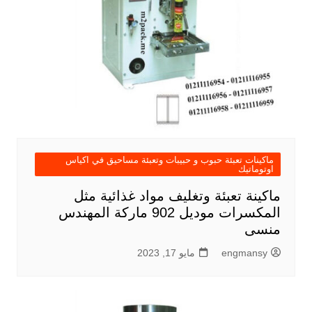
ماكينات تعبئة حبوب و حبيبات وتعبئة مساحيق في اكياس
اوتوماتيك
ماكينة تعبئة وتغليف مواد غذائية مثل
المكسرات موديل 902 ماركة المهندس
منسى
engmansy
مايو 17, 2023