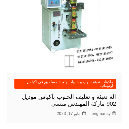
ماكينات تعبئة حبوب و حبيبات وتعبئة مساحيق في اكياس
اوتوماتيك
الة تعبئة و تغليف الحبوب بأكياس موديل
902 ماركة المهندس منسى
engmansy
مايو 17, 2023