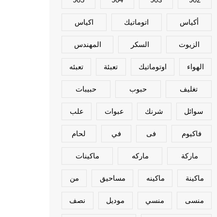
أكياس
اتوماتيك
اكياس
الزيوت
السكر
المهندس
الهواء
اوتوماتيك
تعبئة
تعبئه
تغليف
حبوب
حبيبات
سوائل
شرنك
عبوات
علب
فاكيوم
فى
في
لحام
ماركة
ماركه
ماكينات
ماكينة
ماكينه
مساحيق
من
منسى
منسي
موديل
نصف