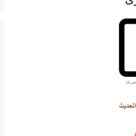
 شرنك