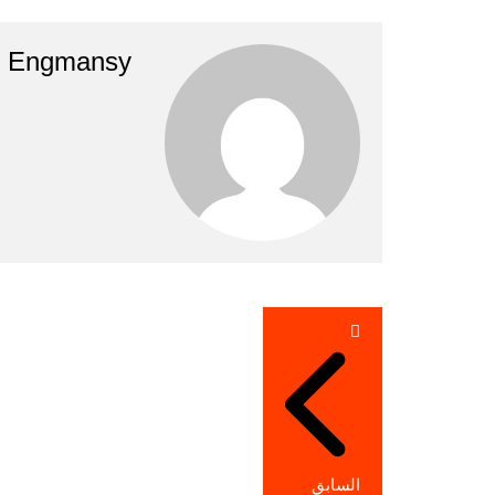
Engmansy
تصفّح
المقالات
السابق