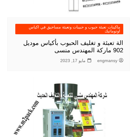
ماكينات تعبئة حبوب و حبيبات وتعبئة مساحيق في اكياس
اوتوماتيك
الة تعبئة و تغليف الحبوب بأكياس موديل
902 ماركة المهندس منسى
engmansy
مايو 17, 2023