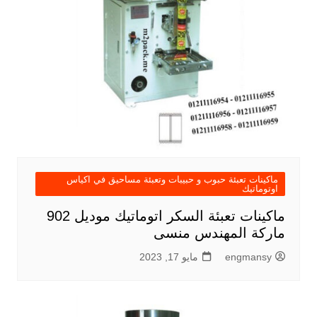
ماكينات تعبئة حبوب و حبيبات وتعبئة مساحيق في اكياس
اوتوماتيك
ماكينات تعبئة السكر اتوماتيك موديل 902
ماركة المهندس منسى
engmansy
مايو 17, 2023