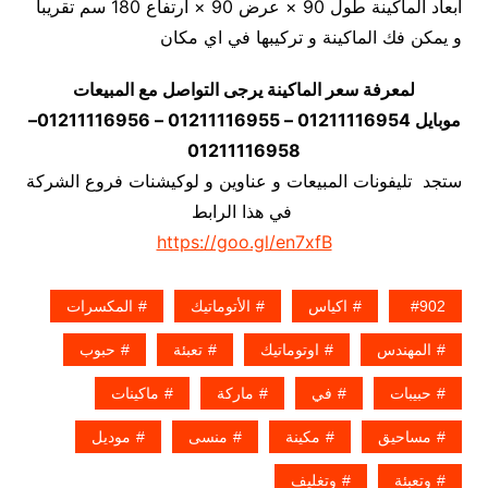
أبعاد الماكينة طول 90 × عرض 90 × ارتفاع 180 سم تقريبا
و يمكن فك الماكينة و تركيبها في اي مكان
لمعرفة سعر الماكينة يرجى التواصل مع المبيعات
موبايل 01211116954 – 01211116955 – 01211116956–
01211116958
ستجد تليفونات المبيعات و عناوين و لوكيشنات فروع الشركة
في هذا الرابط
https://goo.gl/en7xfB
902
اكياس
الأتوماتيك
المكسرات
المهندس
اوتوماتيك
تعبئة
حبوب
حبيبات
في
ماركة
ماكينات
مساحيق
مكينة
منسى
موديل
وتعبئة
وتغليف