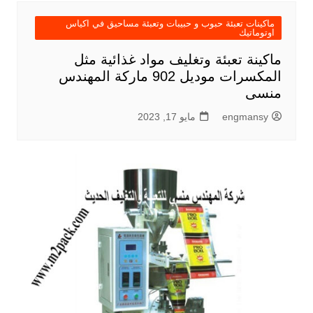
ماكينات تعبئة حبوب و حبيبات وتعبئة مساحيق في اكياس
اوتوماتيك
ماكينة تعبئة وتغليف مواد غذائية مثل
المكسرات موديل 902 ماركة المهندس
منسى
engmansy
مايو 17, 2023