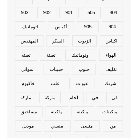
903
902
901
505
404
904
905
أكياس
اتوماتيك
اكياس
الزيوت
السكر
المهندس
الهواء
اوتوماتيك
تعبئة
تعبئه
تغليف
حبوب
حبيبات
سوائل
شرنك
عبوات
علب
فاكيوم
فى
في
لحام
ماركة
ماركه
ماكينات
ماكينة
ماكينه
مساحيق
من
منسى
منسي
موديل