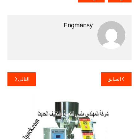
Engmansy
تصفّح
السابق
التالي
المقالات