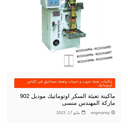
ماكينات تعبئة حبوب و حبيبات وتعبئة مساحيق في اكياس
اوتوماتيك
ماكينة تعبئة السكر اوتوماتيك موديل 902
ماركة المهندس منسى
engmansy
مايو 17, 2023