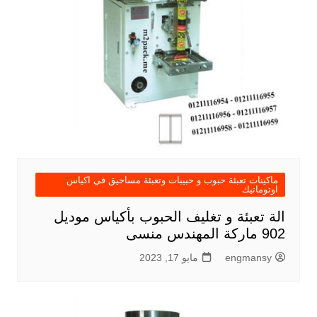
ماكينات تعبئة حبوب و حبيبات وتعبئة مساحيق في اكياس
اوتوماتيك
الة تعبئة و تغليف الحبوب بأكياس موديل
902 ماركة المهندس منسى
engmansy
مايو 17, 2023