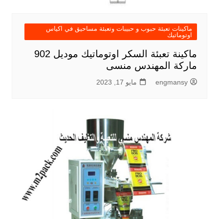
ماكينات تعبئة حبوب و حبيبات وتعبئة مساحيق في اكياس
اوتوماتيك
ماكينة تعبئة السكر اوتوماتيك موديل 902
ماركة المهندس منسى
engmansy
مايو 17, 2023