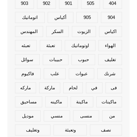
903
902
901
505
404
904
905
أكياس
اتوماتيك
اكياس
الزيوت
السكر
المهندس
الهواء
اوتوماتيك
تعبئة
تعبئه
تغليف
حبوب
حبيبات
سوائل
شرنك
عبوات
علب
فاكيوم
فى
في
لحام
ماركة
ماركه
ماكينات
ماكينة
ماكينه
مساحيق
من
منسى
منسي
موديل
نصف
وتعبئة
وتغليف