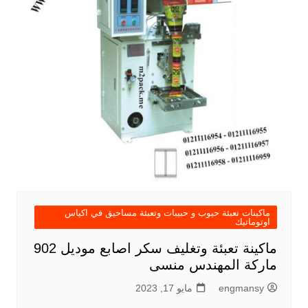
ماكينات تعبئة حبوب و حبيبات وتعبئة مساحيق في اكياس
اوتوماتيك
ماكينة تعبئة وتغليف سكر اصابع موديل 902
ماركة المهندس منسى
engmansy
مايو 17, 2023