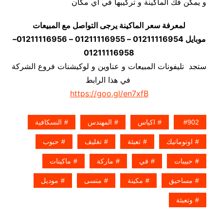
و يمكن فك الماكينة و تركيبها في اي مكان
لمعرفة سعر الماكينة يرجى التواصل مع المبيعات
موبايل 01211116954 – 01211116955 – 01211116956–
01211116958
ستجد تليفونات المبيعات و عناوين و لوكيشنات فروع الشركة
في هذا الرابط
https://goo.gl/en7xfB
902
اكياس
المهندس
النسكافية
اوتوماتيك
تعبئة
تغليف
حبوب
حبيبات
في
ماركة
ماكينات
مساحيق
مكينة
منسى
موديل
وتعبئة