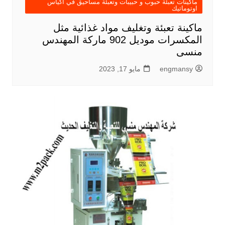
ماكينات تعبئة حبوب و حبيبات وتعبئة مساحيق في اكياس
اوتوماتيك
ماكينة تعبئة وتغليف مواد غذائية مثل
المكسرات موديل 902 ماركة المهندس
منسى
engmansy
مايو 17, 2023