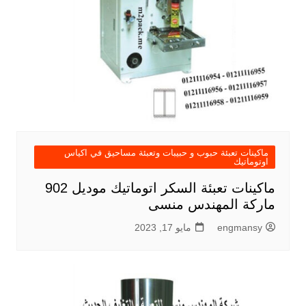
ماكينات تعبئة حبوب و حبيبات وتعبئة مساحيق في اكياس
اوتوماتيك
ماكينات تعبئة السكر اتوماتيك موديل 902
ماركة المهندس منسى
engmansy
مايو 17, 2023