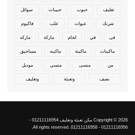
تغليف
حبوب
حبيبات
سوائل
شرنك
عبوات
علب
فاكيوم
فى
في
لحام
ماركة
ماركه
ماكينات
ماكينة
ماكينه
مساحيق
من
منسى
منسي
موديل
نصف
وتعبئة
وتغليف
Copyright © 2026 مكن تعبئة وتغليف 01211116954 -
01211116956 - 01211116958. All rights reserved.