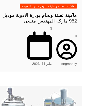
ماكينات تعبئه وتغليف البودر شديد النعومه
ماكينة تعبئة ولحام بودرة الادوية موديل
952 ماركة المهندس منسى
engmansy
مايو 11, 2023