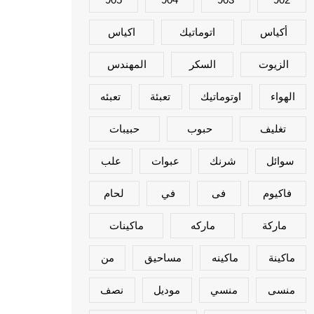
أكياس
اتوماتيك
اكياس
الزيوت
السكر
المهندس
الهواء
اوتوماتيك
تعبئة
تعبئه
تغليف
حبوب
حبيبات
سوائل
شرنك
عبوات
علب
فاكيوم
فى
في
لحام
ماركة
ماركه
ماكينات
ماكينة
ماكينه
مساحيق
من
منسى
منسي
موديل
نصف