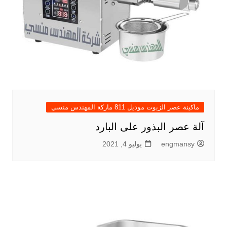
ماكينة عصر الزيوت موديل 811 ماركة المهندس منسي
آلة عصر البذور على البارد
engmansy
يوليو 4, 2021