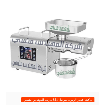
ماكينة عصر الزيوت موديل 811 ماركة المهندس منسي