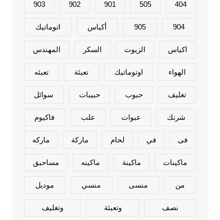
903
902
901
505
404
904
905
أكياس
اتوماتيك
اكياس
الزيوت
السكر
المهندس
الهواء
اوتوماتيك
تعبئة
تعبئه
تغليف
حبوب
حبيبات
سوائل
شرنك
عبوات
علب
فاكيوم
فى
في
لحام
ماركة
ماركه
ماكينات
ماكينة
ماكينه
مساحيق
من
منسى
منسي
موديل
نصف
وتعبئة
وتغليف