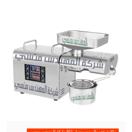
ماكينة عصر الزيوت موديل 811 ماركة المهندس منسي