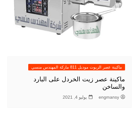
ماكينة عصر الزيوت موديل 811 ماركة المهندس منسي
ماكينة عصر زيت الخردل على البارد
والساخن
engmansy
يوليو 4, 2021