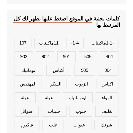
كلمات بحثية في الموقع اضغط عليها يطهر لك كل
المرتبط بها
-1-1ماكينات
1-4-
11ماكينات
107
903
902
901
505
404
904
905
أكياس
اتوماتيك
اكياس
الزيوت
السكر
المهندس
الهواء
اوتوماتيك
تعبئة
تعبئه
تغليف
حبوب
حبيبات
سوائل
شرنك
عبوات
علب
فاكيوم