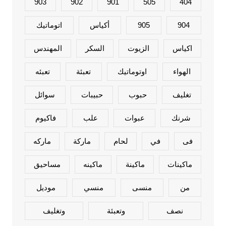
903
902
901
505
404
904
905
أكياس
اتوماتيك
اكياس
الزيوت
السكر
المهندس
الهواء
اوتوماتيك
تعبئة
تعبئه
تغليف
حبوب
حبيبات
سوائل
شرنك
عبوات
علب
فاكيوم
فى
في
لحام
ماركة
ماركه
ماكينات
ماكينة
ماكينه
مساحيق
من
منسى
منسي
موديل
نصف
وتعبئة
وتغليف