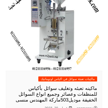
ماكينات تعبئة سوائل في اكياس اوتوماتيك
ماكينه تعبئه وتغليف سوائل بأكياس
للمنظفات وعصائر وجميع انواع السوائل
الخفيفة موديل503ماركة المهندس منسى
engmansy
فبراير 20, 2023