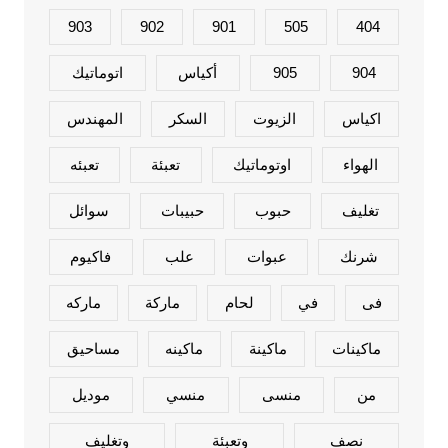
903
902
901
505
404
904
905
أكياس
اتوماتيك
اكياس
الزيوت
السكر
المهندس
الهواء
اوتوماتيك
تعبئة
تعبئه
تغليف
حبوب
حبيبات
سوائل
شرنك
عبوات
علب
فاكيوم
فى
في
لحام
ماركة
ماركه
ماكينات
ماكينة
ماكينه
مساحيق
من
منسى
منسي
موديل
نصف
وتعبئة
وتغليف