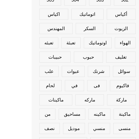
أكياس
اتوماتيك
اكياس
الزيوت
السكر
المهندس
الهواء
اوتوماتيك
تعبئة
تعبئه
تغليف
حبوب
حبيبات
سوائل
شرنك
عبوات
علب
فاكيوم
فى
في
لحام
ماركة
ماركه
ماكينات
ماكينة
ماكينه
مساحيق
من
منسى
منسي
موديل
نصف