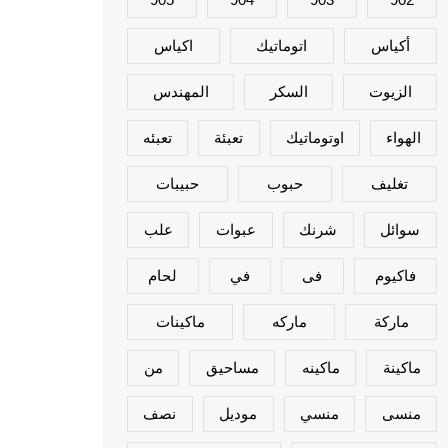
أكياس
اتوماتيك
اكياس
الزيوت
السكر
المهندس
الهواء
اوتوماتيك
تعبئة
تعبئه
تغليف
حبوب
حبيبات
سوائل
شرنك
عبوات
علب
فاكيوم
فى
في
لحام
ماركة
ماركه
ماكينات
ماكينة
ماكينه
مساحيق
من
منسى
منسي
موديل
نصف