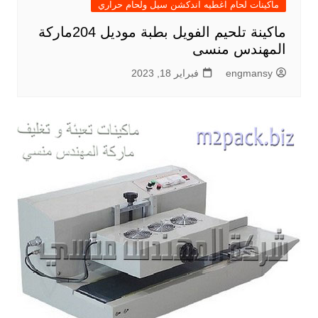
ماكينات لحام اغطيه اندكشن سيل ولحام حراري
ماكينة تلحيم الفويل بطبة موديل 204ماركة
المهندس منسى
engmansy
فبراير 18, 2023