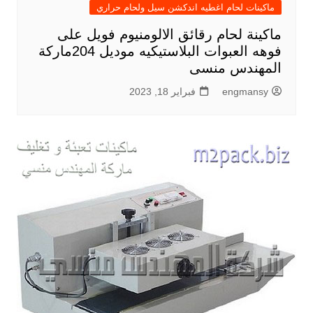
ماكينات لحام اغطيه اندكشن سيل ولحام حراري
ماكينة لحام رقائق الالومنيوم فويل على
فوهه العبوات البلاستيكيه موديل 204ماركة
المهندس منسى
engmansy
فبراير 18, 2023