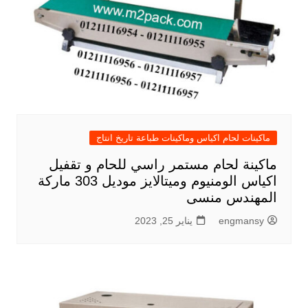
ماكينات لحام اكياس وماكينات طباعة تاريخ انتاج
ماكينة لحام مستمر راسي للحام و تقفيل
اكياس الومنيوم وميتالايز موديل 303 ماركة
المهندس منسى
engmansy
يناير 25, 2023