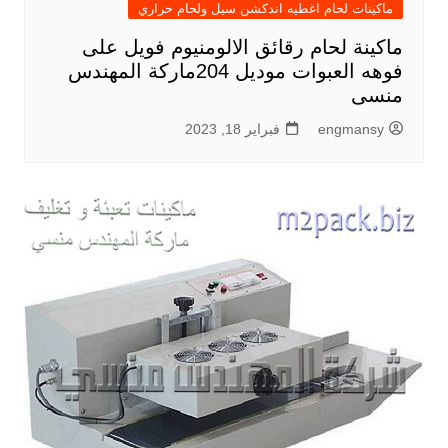
ماكينات لحام اغطيه اندكشن سيل ولحام حراري
ماكينة لحام رقائق الالومنيوم فويل على
فوهه العبوات موديل 204ماركة المهندس
منسى
engmansy
فبراير 18, 2023