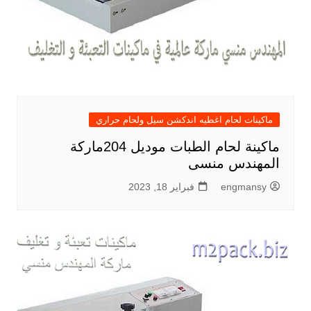
ماكينات لحام اغطيه اندكشن سيل ولحام حراري
ماكينة لحام الطبات موديل 204ماركة
المهندس منسى
engmansy
فبراير 18, 2023