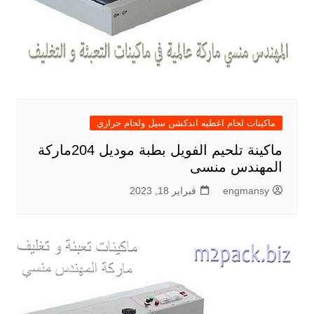
ماكينات لحام اغطيه اندكشن سيل ولحام حراري
ماكينة تلحيم الفويل بطبة موديل 204ماركة
المهندس منسى
engmansy
فبراير 18, 2023