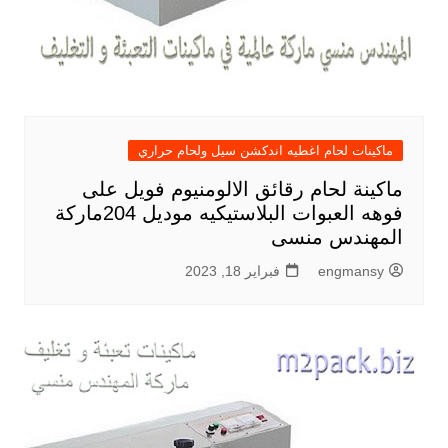
ماكينات لحام اغطيه اندكشن سيل ولحام حراري
ماكينة لحام رقائق الالومنيوم فويل على
فوهه العبوات البلاستيكيه موديل 204ماركة
المهندس منسى
engmansy
فبراير 18, 2023