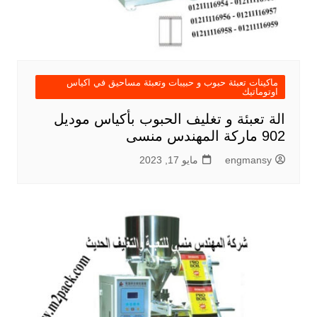
ماكينات تعبئة حبوب و حبيبات وتعبئة مساحيق في اكياس
اوتوماتيك
الة تعبئة و تغليف الحبوب بأكياس موديل
902 ماركة المهندس منسى
engmansy
مايو 17, 2023