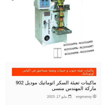
ماكينات تعبئة حبوب و حبيبات وتعبئة مساحيق في اكياس
اوتوماتيك
ماكينات تعبئة السكر اتوماتيك موديل 902
ماركة المهندس منسى
engmansy
مايو 17, 2023