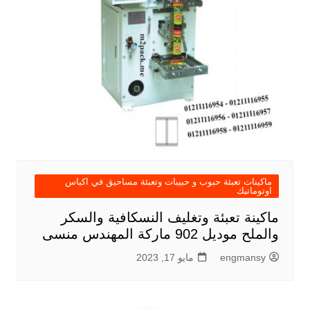
ماكينات تعبئة حبوب و حبيبات وتعبئة مساحيق في اكياس
اوتوماتيك
ماكينة تعبئة وتغليف النسكافية والسكر
والملح موديل 902 ماركة المهندس منسى
engmansy
مايو 17, 2023