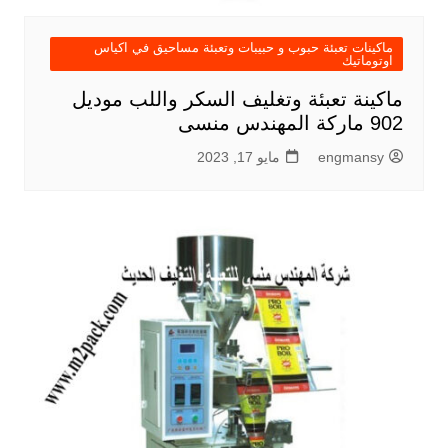
ماكينات تعبئة حبوب و حبيبات وتعبئة مساحيق في اكياس
اوتوماتيك
ماكينة تعبئة وتغليف السكر واللب موديل
902 ماركة المهندس منسى
engmansy
مايو 17, 2023