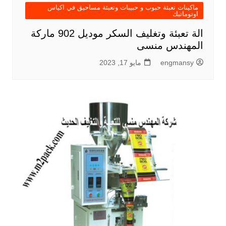
ماكينات تعبئة حبوب و حبيبات وتعبئة مساحيق في اكياس
اوتوماتيك
الة تعبئة وتغليف السكر موديل 902 ماركة
المهندس منسى
engmansy
مايو 17, 2023