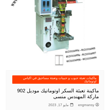
ماكينات تعبئة حبوب و حبيبات وتعبئة مساحيق في اكياس
اوتوماتيك
ماكينة تعبئة السكر اوتوماتيك موديل 902
ماركة المهندس منسى
engmansy
مايو 17, 2023