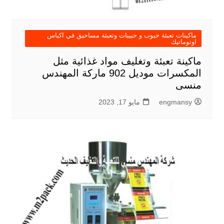
ماكينات تعبئة حبوب و حبيبات وتعبئة مساحيق في اكياس
اوتوماتيك
ماكينة تعبئة وتغليف مواد غذائية مثل
المكسرات موديل 902 ماركة المهندس
منسى
engmansy
مايو 17, 2023