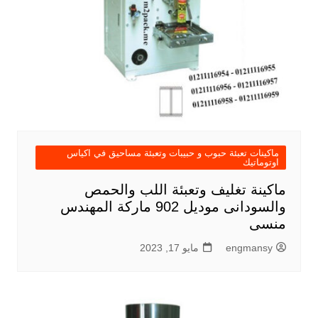
ماكينات تعبئة حبوب و حبيبات وتعبئة مساحيق في اكياس
اوتوماتيك
ماكينة تغليف وتعبئة اللب والحمص
والسودانى موديل 902 ماركة المهندس
منسى
engmansy
مايو 17, 2023