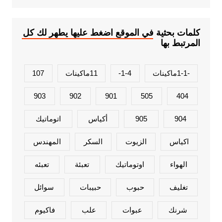
كلمات بحثية في الموقع اضغط عليها يطهر لك كل
المرتبط بها
-1-1ماكينات
1-4-
11ماكينات
107
903
902
901
505
404
904
905
أكياس
اتوماتيك
اكياس
الزيوت
السكر
المهندس
الهواء
اوتوماتيك
تعبئة
تعبئه
تغليف
حبوب
حبيبات
سوائل
شرنك
عبوات
علب
فاكيوم