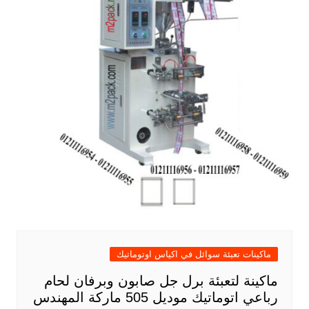
ماكينات تعبئة سوائل في اكياس اوتوماتيك
ماكينة لتعبئة برل جل صابون وبرفان لحام
رباعي اتوماتيك موديل 505 ماركة المهندس