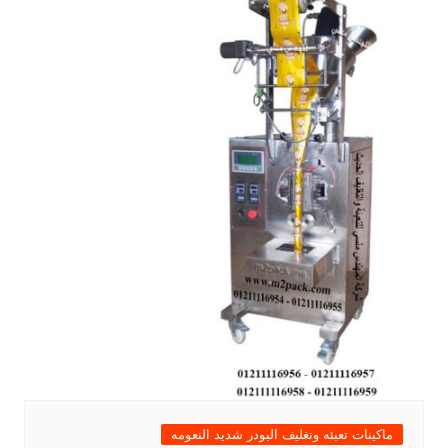
ماكينات تعبئه وتغليف البودر شديد النعومه