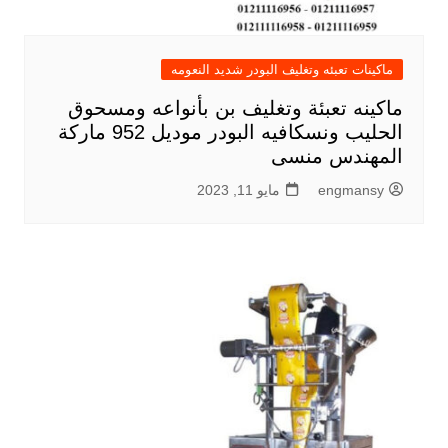
ماكينات تعبئه وتغليف البودر شديد النعومه
ماكينه تعبئة وتغليف بن بأنواعه ومسحوق
الحليب ونسكافيه البودر موديل 952 ماركة
المهندس منسى
engmansy
مايو 11, 2023