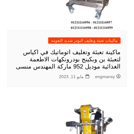
ماكينات تعبئه وتغليف البودر شديد النعومه
ماكينة تعبئة وتغليف اتوماتيك في اكياس
لتعبئة بن وبكينج بودرونكهات الاطعمة
الغذائية موديل 952 ماركة المهندس منسى
engmansy
مايو 11, 2023