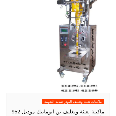
ماكينات تعبئه وتغليف البودر شديد النعومه
ماكينة تعبئة وتغليف بن اتوماتيك موديل 952