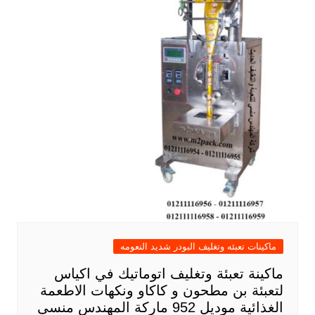
ماكينات تعبئه وتغليف البودر شديد النعومه
ماكينة تعبئة وتغليف اتوماتيك في اكياس
لتعبئة بن مطحون و كاكاو ونكهات الاطعمة
الغذائية موديل 952 ماركة المهندس منسى