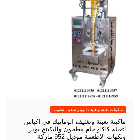
ماكينات تعبئه وتغليف البودر شديد النعومه
ماكينة تعبئة وتغليف اتوماتيك في اكياس
لتعبئة كاكاو خام مطحون والبكينج بودر
ونكهات الاطعمة موديل 952 ماركة