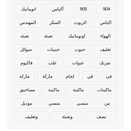
904
905
أكياس
اتوماتيك
اكياس
الزيوت
السكر
المهندس
الهواء
اوتوماتيك
تعبئة
تعبئه
تغليف
حبوب
حبيبات
سوائل
شرنك
عبوات
علب
فاكيوم
فى
في
لحام
ماركة
ماركه
ماكينات
ماكينة
ماكينه
مساحيق
من
منسى
منسي
موديل
نصف
وتعبئة
وتغليف