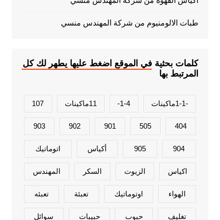
اكياس القهوة من شركة المهندس منسي
طبات الالومنيوم من شركة المهندس منسي
كلمات بحثية في الموقع اضغط عليها يطهر لك كل
المرتبط بها
-1-1ماكينات
1-4-
11ماكينات
107
903
902
901
505
404
904
905
أكياس
اتوماتيك
اكياس
الزيوت
السكر
المهندس
الهواء
اوتوماتيك
تعبئة
تعبئه
تغليف
حبوب
حبيبات
سوائل