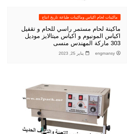
ماكينات لحام اكياس وماكينات طباعة تاريخ انتاج
ماكينة لحام مستمر راسي للحام و تقفيل
اكياس المونيوم و اكياس ميتالايز موديل
303 ماركة المهندس منسى
engmansy
يناير 25, 2023