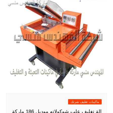
ماكينات تغليف شرنك
الة تغليف علب شوكولاته موديل 186 ماركة