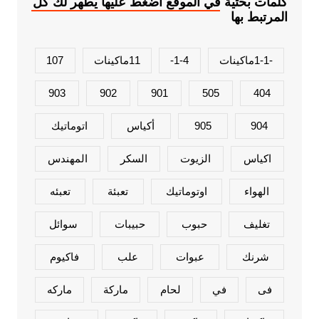
كلمات بحثية في الموقع اضغط عليها يطهر لك كل
المرتبط بها
-1-1ماكينات
1-4-
11ماكينات
107
903
902
901
505
404
904
905
أكياس
اتوماتيك
اكياس
الزيوت
السكر
المهندس
الهواء
اوتوماتيك
تعبئة
تعبئه
تغليف
حبوب
حبيبات
سوائل
شرنك
عبوات
علب
فاكيوم
فى
في
لحام
ماركة
ماركه