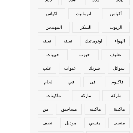
أكياس
اتوماتيك
اكياس
الزيوت
السكر
المهندس
الهواء
اوتوماتيك
تعبئة
تعبئه
تغليف
حبوب
حبيبات
سوائل
شرنك
عبوات
علب
فاكيوم
فى
في
لحام
ماركة
ماركه
ماكينات
ماكينة
ماكينه
مساحيق
من
منسى
منسي
موديل
نصف