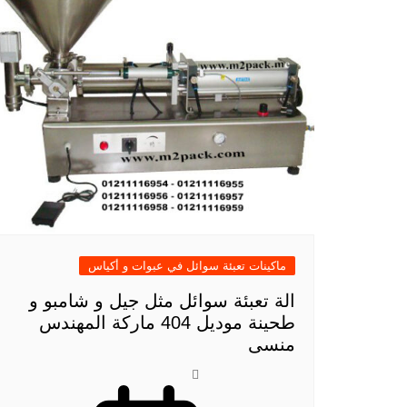
ماكينات تعبئة سوائل في عبوات و أكياس
الة تعبئة سوائل مثل جيل و شامبو و
طحينة موديل 404 ماركة المهندس
منسى