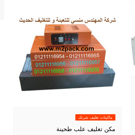
ماكينات تغليف شرنك
مكن تغليف علب طحينة