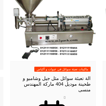
ماكينات تعبئة سوائل في عبوات و أكياس
الة تعبئة سوائل مثل جيل وشامبو و
طحينة موديل 404 ماركة المهندس
منسى