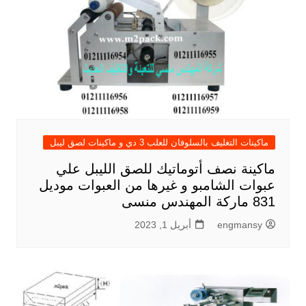
ماكينات التغليف بالسلوفان للعلب 3 دي و ماكينات لصق ليبل
ماكينة نصف أتوماتيك للصق الليبل علي
عبوات الشامبو و غيرها من العبوات موديل
831 ماركة المهندس منسى
engmansy
أبريل 1, 2023