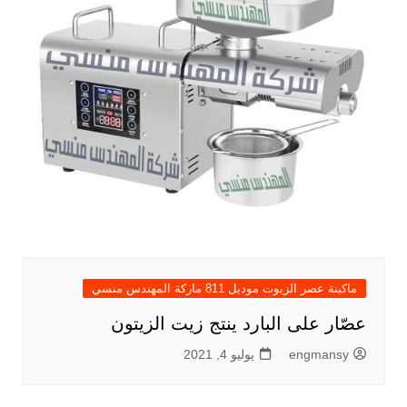
ماكينة عصر الزيوت موديل 811 ماركة المهندس منسي
عصّار على البارد ينتج زيت الزيتون
engmansy
يوليو 4, 2021