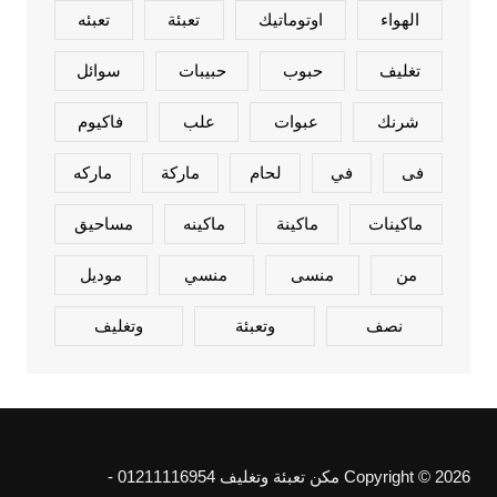
الهواء
اوتوماتيك
تعبئة
تعبئه
تغليف
حبوب
حبيبات
سوائل
شرنك
عبوات
علب
فاكيوم
فى
في
لحام
ماركة
ماركه
ماكينات
ماكينة
ماكينه
مساحيق
من
منسى
منسي
موديل
نصف
وتعبئة
وتغليف
Copyright © 2026 مكن تعبئة وتغليف 01211116954 -