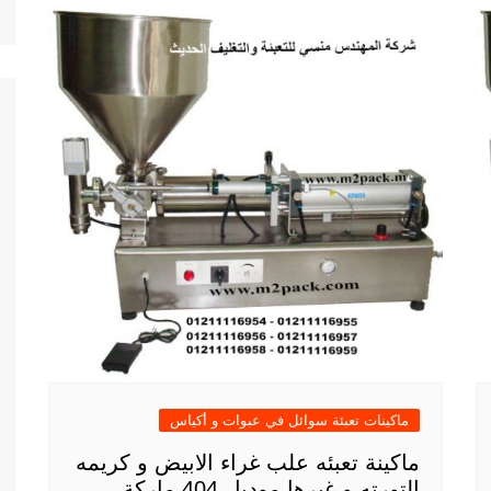
ماكينات تعبئة سوائل في عبوات و أكياس
ماكينة تعبئه علب غراء الابيض و كريمه
التورته و غيرها موديل 404 ماركة