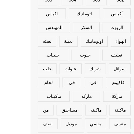
أكياس
اتوماتيك
اكياس
الزيوت
السكر
المهندس
الهواء
اوتوماتيك
تعبئة
تعبئه
تغليف
حبوب
حبيبات
سوائل
شرنك
عبوات
علب
فاكيوم
فى
في
لحام
ماركة
ماركه
ماكينات
ماكينة
ماكينه
مساحيق
من
منسى
منسي
موديل
نصف