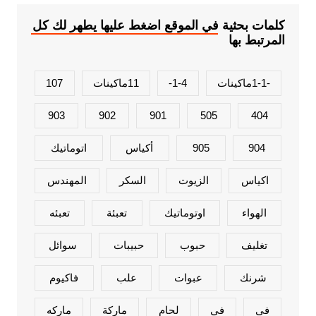
كلمات بحثية في الموقع اضغط عليها يطهر لك كل
المرتبط بها
-1-1ماكينات
1-4-
11ماكينات
107
903
902
901
505
404
904
905
أكياس
اتوماتيك
اكياس
الزيوت
السكر
المهندس
الهواء
اوتوماتيك
تعبئة
تعبئه
تغليف
حبوب
حبيبات
سوائل
شرنك
عبوات
علب
فاكيوم
فى
في
لحام
ماركة
ماركه