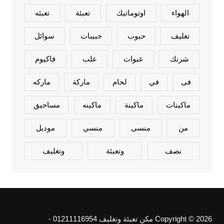
الهواء
اوتوماتيك
تعبئة
تعبئه
تغليف
حبوب
حبيبات
سوائل
شرنك
عبوات
علب
فاكيوم
فى
في
لحام
ماركة
ماركه
ماكينات
ماكينة
ماكينه
مساحيق
من
منسى
منسي
موديل
نصف
وتعبئة
وتغليف
Copyright © 2026 مكن تعبئة وتغليف 01211116954 -