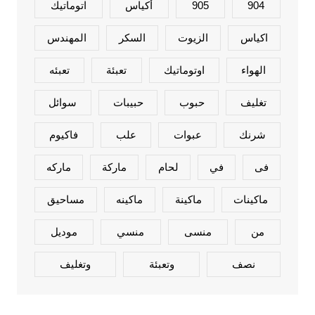
904
905
أكياس
اتوماتيك
اكياس
الزيوت
السكر
المهندس
الهواء
اوتوماتيك
تعبئة
تعبئه
تغليف
حبوب
حبيبات
سوائل
شرنك
عبوات
علب
فاكيوم
فى
في
لحام
ماركة
ماركه
ماكينات
ماكينة
ماكينه
مساحيق
من
منسى
منسي
موديل
نصف
وتعبئة
وتغليف