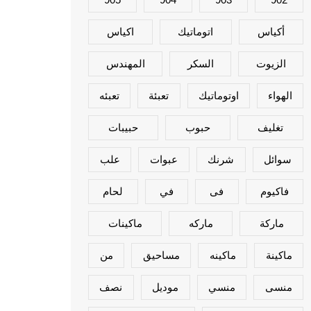
أكياس
اتوماتيك
اكياس
الزيوت
السكر
المهندس
الهواء
اوتوماتيك
تعبئة
تعبئه
تغليف
حبوب
حبيبات
سوائل
شرنك
عبوات
علب
فاكيوم
فى
في
لحام
ماركة
ماركه
ماكينات
ماكينة
ماكينه
مساحيق
من
منسى
منسي
موديل
نصف