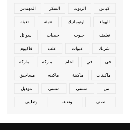
اكياس
الزيوت
السكر
المهندس
الهواء
اوتوماتيك
تعبئة
تعبئه
تغليف
حبوب
حبيبات
سوائل
شرنك
عبوات
علب
فاكيوم
فى
في
لحام
ماركة
ماركه
ماكينات
ماكينة
ماكينه
مساحيق
من
منسى
منسي
موديل
نصف
وتعبئة
وتغليف