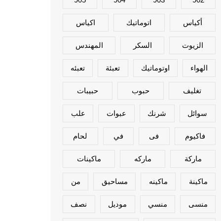
أكياس
اتوماتيك
اكياس
الزيوت
السكر
المهندس
الهواء
اوتوماتيك
تعبئة
تعبئه
تغليف
حبوب
حبيبات
سوائل
شرنك
عبوات
علب
فاكيوم
فى
في
لحام
ماركة
ماركه
ماكينات
ماكينة
ماكينه
مساحيق
من
منسى
منسي
موديل
نصف