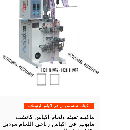
ماكينات تعبئة سوائل في اكياس اوتوماتيك
ماكينة تعبئة ولحام اكياس كاتشب
مايونيز فى اكياس رباعى اللحام موديل