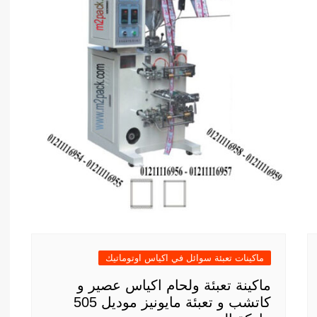
ماكينات تعبئة سوائل في اكياس اوتوماتيك
ماكينة تعبئة ولحام اكياس عصير و
كاتشب و تعبئة مايونيز موديل 505