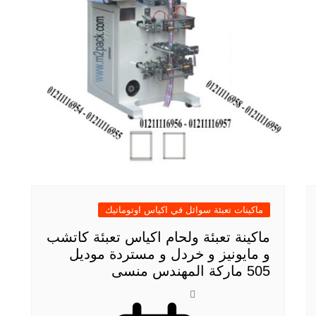
ماكينات تعبئة سوائل في اكياس اوتوماتيك
ماكينة تعبئة ولحام اكياس تعبئة كاتشب
و مايونيز و خردل و مستردة موديل
505 ماركة المهندس منسى