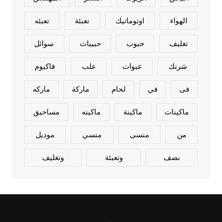
الهواء
اوتوماتيك
تعبئة
تعبئه
تغليف
حبوب
حبيبات
سوائل
شرنك
عبوات
علب
فاكيوم
فى
في
لحام
ماركة
ماركه
ماكينات
ماكينة
ماكينه
مساحيق
من
منسى
منسي
موديل
نصف
وتعبئة
وتغليف