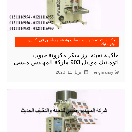
ماكينات تعبئة حبوب و حبيبات وتعبئة مساحيق في اكياس
اوتوماتيك
ماكينة تعبئة ارز سكر مكرونة حبوب
اتوماتيك موديل 903 ماركة المهندس منسى
engmansy
أبريل 11, 2023