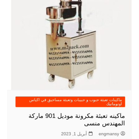
ماكينات تعبئة حبوب و حبيبات وتعبئة مساحيق في اكياس
اوتوماتيك
ماكينه تعبئة مكرونة موديل 901 ماركة
المهندس منسى
engmansy
أبريل 1, 2023